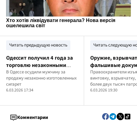
Читать предыдущую новость
Читать следующую н
Одессит получил 4 года за
Оружие, взрывчат
торговлю незаконными
фальшивые докум
сигаретами более чем на 6
В Одессе осудили мужчину за
правоохранители
Правоохранители изъ
продажу незаконно изготовленных
винтовку, взрывчатку,
млн грн
разоблачили киев
сигарет
более двух тысяч патр
Хмельницкой обл
6.03.2026 17:34
6.03.2026 19:30
Комментарии