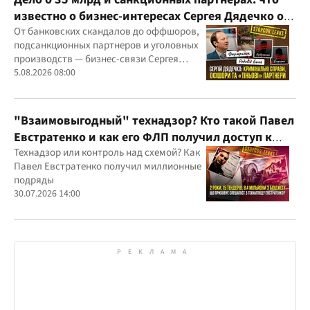
известно о бизнес-интересах Сергея Дядечко от
"Родовид Банка" до "ФАРМАСЕЛ"
От банковских скандалов до оффшоров,
подсанкционных партнеров и уголовных
производств — бизнес-связи Сергея
Дядечко до сих пор простираются через
5.08.2026 08:00
Украину и несколько иностранных
юрисдикций
"Взаимовыгодный" технадзор? Кто такой Павел
Евстратенко и как его ФЛП получил доступ к
бюджетным миллионам?
Технадзор или контроль над схемой? Как
Павел Евстратенко получил миллионные
подряды
30.07.2026 14:00