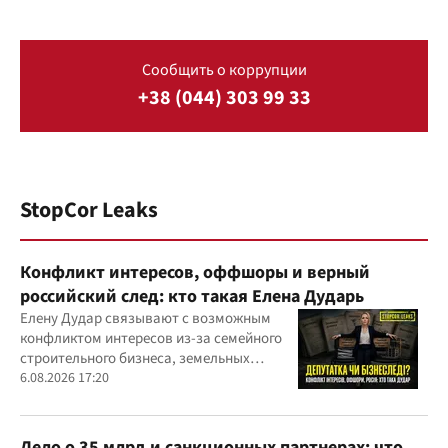
Сообщить о коррупции
+38 (044) 303 99 33
StopCor Leaks
Конфликт интересов, оффшоры и верный
российский след: кто такая Елена Дударь
Елену Дудар связывают с возможным
конфликтом интересов из-за семейного
строительного бизнеса, земельных
скандалов, судебных дел
6.08.2026 17:20
Дело о 35 млрд и санкционных партнерах: что