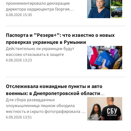
прокомментировало декларации
Маньковского и что говорит НАПК?
директора кардиоцентра Георгия
Маньковского
6.08.2026 15:30
Паспорта и "Резерв+": что известно о новых
проверках украинцев в Румынии
Действительно ли украинцам будут
массово отказывать в защите
6.08.2026 13:23
Отслеживала командные пункты и авто
военных: в Днепропетровской области
задержали агентку ФСБ
Для сбора разведданных
злоумышленница пешком обходила
местность и скрыто фотографировала и
обозначала на гугл-картах объекты
6.08.2026 13:51