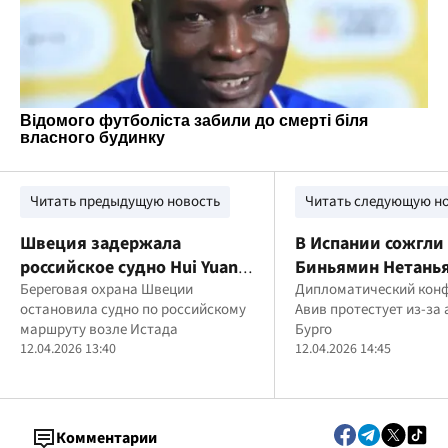
Читать предыдущую новость
Читать следующую н
Швеция задержала
В Испании сожгли
российское судно Hui Yuan
Биньямин Нетанья
из-за подозрения в
Береговая охрана Швеции
надписью "геноц
Дипломатический конф
остановила судно по российскому
Авив протестует из-за 
загрязнении Балтийского
маршруту возле Истада
Бурго
моря
12.04.2026 13:40
12.04.2026 14:45
Комментарии