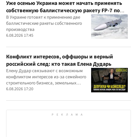
Уже осенью Украина может начать применять
собственную баллистическую ракету FP-7 по
вражеским целям
В Украине готовят к применению две
баллистические ракеты собственного
производства
6.08.2026 17:45
Конфликт интересов, оффшоры и верный
российский след: кто такая Елена Дударь
Елену Дудар связывают с возможным
конфликтом интересов из-за семейного
строительного бизнеса, земельных
скандалов, судебных дел
6.08.2026 17:20