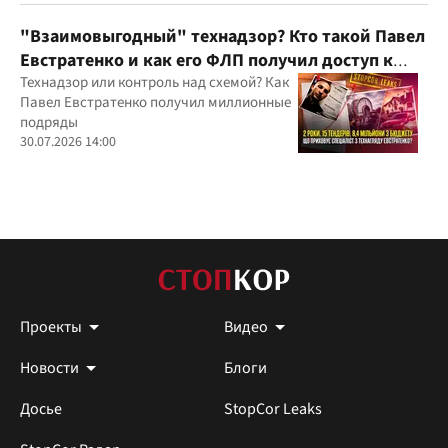
юрисдикций
"Взаимовыгодный" технадзор? Кто такой Павел
Евстратенко и как его ФЛП получил доступ к
бюджетным миллионам?
Технадзор или контроль над схемой? Как
Павел Евстратенко получил миллионные
подряды
30.07.2026 14:00
Проекты
Видео
Новости
Блоги
Досье
StopCor Leaks