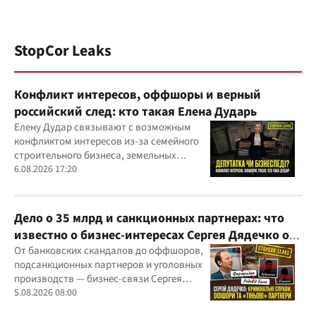
StopCor Leaks
Конфликт интересов, оффшоры и верный
российский след: кто такая Елена Дударь
Елену Дудар связывают с возможным
конфликтом интересов из-за семейного
строительного бизнеса, земельных
скандалов, судебных дел
6.08.2026 17:20
Дело о 35 млрд и санкционных партнерах: что
известно о бизнес-интересах Сергея Дядечко от
"Родовид Банка" до "ФАРМАСЕЛ"
От банковских скандалов до оффшоров,
подсанкционных партнеров и уголовных
производств — бизнес-связи Сергея
Дядечко до сих пор простираются через
5.08.2026 08:00
Украину и несколько иностранных