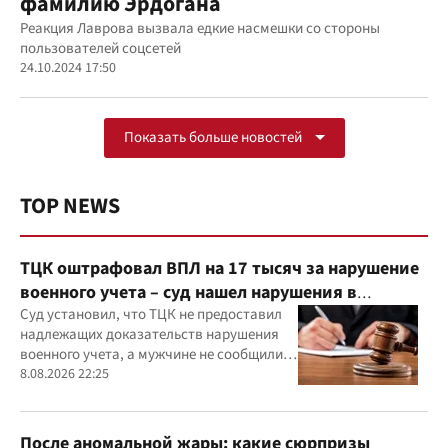
фамилию Эрдогана
Реакция Лаврова вызвала едкие насмешки со стороны
пользователей соцсетей
24.10.2024 17:50
Показать больше новостей
TOP NEWS
ТЦК оштрафовал ВПЛ на 17 тысяч за нарушение
военного учета – суд нашел нарушения в
действиях ТЦК
Суд установил, что ТЦК не предоставил
надлежащих доказательств нарушения
военного учета, а мужчине не сообщили
должным образом о дате и месте
8.08.2026 22:25
рассмотрения дела
После аномальной жары: какие сюрпризы