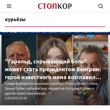
курьёзы
Стоп Политической Коррупции
Честн
"Гарольд, скрывающий боль"
может стать президентом Венгрии:
герой известного мема возглавил
Политика
Здор
народный опрос
Среди фаворитов оказались изобретатель кубика Рубика
Эрньо Рубик, нобелевская лауреатка Каталин Карико и
другие известные венгры
5.08.2026 22:16