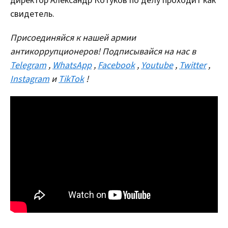
директор Александр Котуков по делу проходит как
свидетель.
Присоединяйся к нашей армии
антикоррупционеров! Подписывайся на нас в
Telegram
,
WhatsApp
,
Facebook
,
Youtube
,
Twitter
,
Instagram
и
TikTok
!