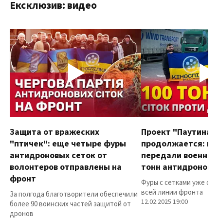
Ексклюзив: видео
Защита от вражеских
Проект "Паутина"
"птичек": еще четыре фуры
продолжается: в
антидроновых сеток от
передали военным
волонтеров отправлены на
тонн антидроновы
фронт
Фуры с сетками уже от
всей линии фронта
За полгода благотворители обеспечили
12.02.2025 19:00
более 90 воинских частей защитой от
дронов