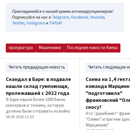
Присоединяйся к нашей армии антикоррупционеров!
Подписуйся на нас в
Telegram
,
Facebook
,
Youtube
,
Twitter
,
Instagram
и
TikTok
!
прокуратура
Мошенники
Последние новости Киева
Читать предыдущую новость
Читать следующую н
Скандал в Баре: в подвале
Схема на 1,4 гект
нашли склад гумпомощи,
команда Марцинк
пролежавшей с 2022 года
"подготовила"
В Баре нашли более 1000 банок
франковский "Ол
консервов и технику, которую
сносу?
должны были отправить на войну
Кто "дерибанит" фран
28.05.2026 12:20
"Олимп" и при чем зде
Марцинкив?