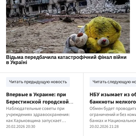
Читать предыдущую новость
Читать следующую н
Впервые в Украине: при
НБУ изымает из 
Берестинской городской
банкноты мелкого
больнице заработал
Наблюдательные советы при
номинала
Обмен будет проводить
учреждениях здравоохранения:
ограничений и без ком
наблюдательный совет
как Харьковщина запускает
банках и Национальном
механизм прозрачности?
20.02.2026 20:30
20.02.2026 21:28