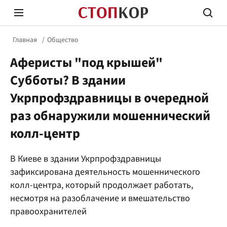
Главная
Общество
Аферисты "под крышей"
Субботы? В здании
Укрпрофздравницы в очередной
раз обнаружили мошеннический
Стоп Политической Коррупции
Честн
колл-центр
Политика
Здор
В Киеве в здании Укрпрофздравницы
зафиксирована деятельность мошеннического
колл-центра, который продолжает работать,
несмотря на разоблачение и вмешательство
правоохранителей