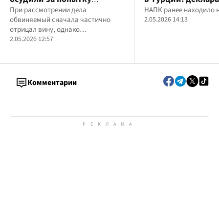
поджога ТЦК
При рассмотрении дела
чиновника МВД
НАПК ранее находило 
обвиняемый сначала частично
2.05.2026 14:13
отрицал вину, однако
впоследствии признал все
2.05.2026 12:57
обстоятельства
Комментарии