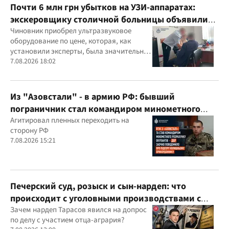
Почти 6 млн грн убытков на УЗИ-аппаратах:
экскеровщику столичной больницы объявили
подозрение
Чиновник приобрел ультразвуковое
оборудование по цене, которая, как
установили эксперты, была значительно
выше рыночной
7.08.2026 18:02
Из "Азовстали" - в армию РФ: бывший
пограничник стал командиром минометного
расчета оккупантов
Агитировал пленных переходить на
сторону РФ
7.08.2026 15:21
Печерский суд, розыск и сын-нардеп: что
происходит с уголовными производствами с
участием агробарона Тарасова?
Зачем нардеп Тарасов явился на допрос
по делу с участием отца-агрария?