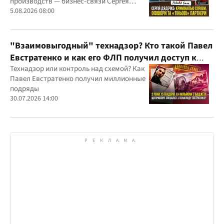
производств — бизнес-связи Сергея
Дядечко до сих пор простираются через
5.08.2026 08:00
Украину и несколько иностранных
юрисдикций
"Взаимовыгодный" технадзор? Кто такой Павел
Евстратенко и как его ФЛП получил доступ к
бюджетным миллионам?
Технадзор или контроль над схемой? Как
Павел Евстратенко получил миллионные
подряды
30.07.2026 14:00