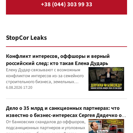
+38 (044) 303 99 33
StopCor Leaks
Конфликт интересов, оффшоры и верный
российский след: кто такая Елена Дударь
Елену Дудар связывают с возможным
конфликтом интересов из-за семейного
строительного бизнеса, земельных
скандалов, судебных дел
6.08.2026 17:20
Дело о 35 млрд и санкционных партнерах: что
известно о бизнес-интересах Сергея Дядечко от
"Родовид Банка" до "ФАРМАСЕЛ"
От банковских скандалов до оффшоров,
подсанкционных партнеров и уголовных