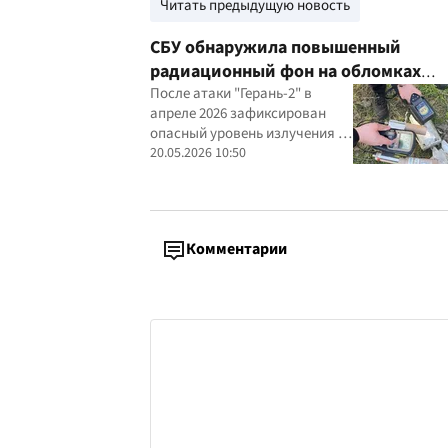
Читать предыдущую новость
СБУ обнаружила повышенный
радиационный фон на обломках
российского дрона в Черниговской
После атаки "Герань-2" в
апреле 2026 зафиксирован
области
опасный уровень излучения и
следы радиоактивных
20.05.2026 10:50
материалов
Комментарии