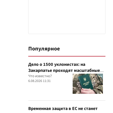
Популярное
Дело о 1500 уклонистах: на
Закарпатье проходят масштабные
обыски в ТЦК, – Глагола
Что известно?
6.08.2026 11:31
Временная защита в ЕС не станет