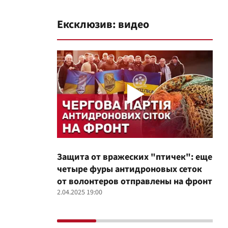
Ексклюзив: видео
Защита от вражеских "птичек": еще
Про
четыре фуры антидроновых сеток
вол
от волонтеров отправлены на фронт
100
2.04.2025 19:00
12.02