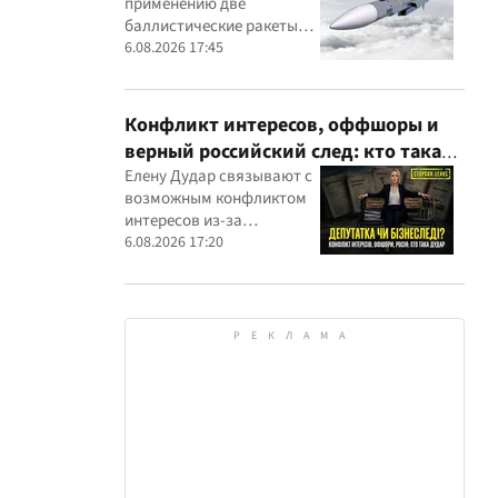
применению две
вражеским целям
баллистические ракеты
собственного
6.08.2026 17:45
производства
Конфликт интересов, оффшоры и
верный российский след: кто такая
Елена Дударь
Елену Дудар связывают с
возможным конфликтом
интересов из-за
семейного строительного
6.08.2026 17:20
бизнеса, земельных
скандалов, судебных дел