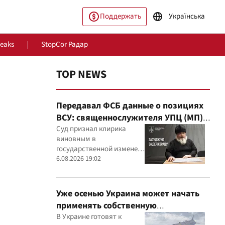
Поддержать
Українська
Leaks
StopCor Радар
TOP NEWS
Передавал ФСБ данные о позициях
ВСУ: священнослужителя УПЦ (МП)
приговорили к 15 годам
Суд признал клирика
виновным в
государственной измене и
ество
Мир
постановил конфисковать
6.08.2026 19:02
его имущество
Уже осенью Украина может начать
применять собственную
баллистическую ракету FP-7 по
В Украине готовят к