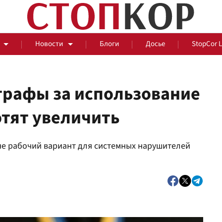
Новости
Блоги
Досье
StopCor 
штрафы за использование
отят увеличить
За оградой
не рабочий вариант для системных нарушителей
События
Общ