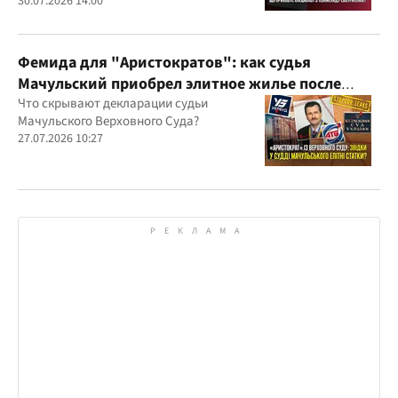
30.07.2026 14:00
Фемида для "Аристократов": как судья
Мачульский приобрел элитное жилье после
вердикта в пользу застройщика?
Что скрывают декларации судьи
Мачульского Верховного Суда?
27.07.2026 10:27