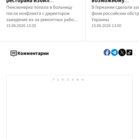
ресторана избил
возможному
пенсионерку из-за
Пенсионерка попала в больницу
противостоянию с
В Германии сделали за
после конфликта с директором
фоне российских обст
замечаний по ремонту:
в Германии заяви
заведения из-за ремонтных работ
Украины
полиция открыла
боевой готовност
возле дома
15.06.2026 13:30
15.06.2026 13:50
производство
Комментарии