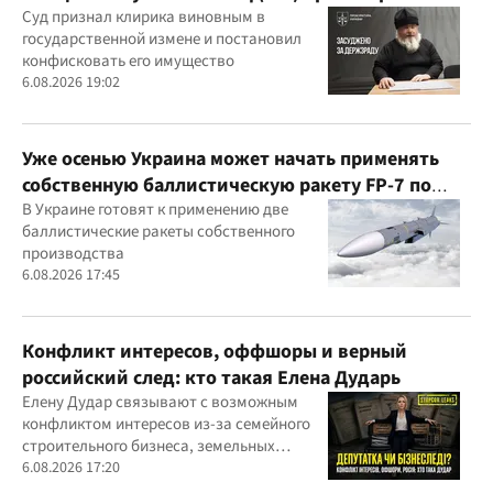
годам
Суд признал клирика виновным в
государственной измене и постановил
конфисковать его имущество
6.08.2026 19:02
Уже осенью Украина может начать применять
собственную баллистическую ракету FP-7 по
вражеским целям
В Украине готовят к применению две
баллистические ракеты собственного
производства
6.08.2026 17:45
Конфликт интересов, оффшоры и верный
российский след: кто такая Елена Дударь
Елену Дудар связывают с возможным
конфликтом интересов из-за семейного
строительного бизнеса, земельных
скандалов, судебных дел
6.08.2026 17:20