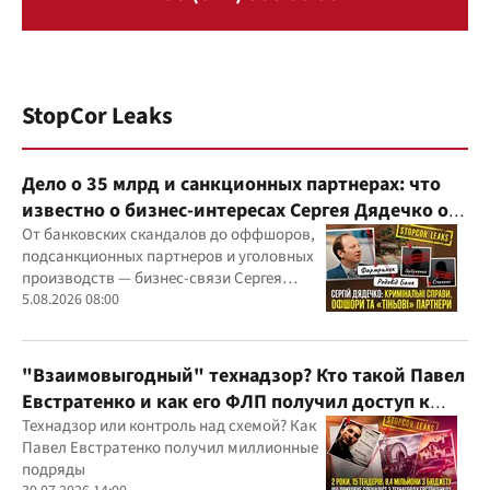
StopCor Leaks
Дело о 35 млрд и санкционных партнерах: что
известно о бизнес-интересах Сергея Дядечко от
"Родовид Банка" до "ФАРМАСЕЛ"
От банковских скандалов до оффшоров,
подсанкционных партнеров и уголовных
производств — бизнес-связи Сергея
Дядечко до сих пор простираются через
5.08.2026 08:00
Украину и несколько иностранных
юрисдикций
"Взаимовыгодный" технадзор? Кто такой Павел
Евстратенко и как его ФЛП получил доступ к
бюджетным миллионам?
Технадзор или контроль над схемой? Как
Павел Евстратенко получил миллионные
подряды