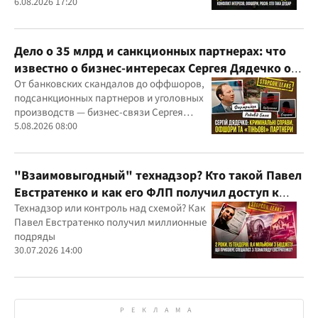
скандалов, судебных дел
6.08.2026 17:20
Дело о 35 млрд и санкционных партнерах: что
известно о бизнес-интересах Сергея Дядечко от
"Родовид Банка" до "ФАРМАСЕЛ"
От банковских скандалов до оффшоров,
подсанкционных партнеров и уголовных
производств — бизнес-связи Сергея
Дядечко до сих пор простираются через
5.08.2026 08:00
Украину и несколько иностранных
юрисдикций
"Взаимовыгодный" технадзор? Кто такой Павел
Евстратенко и как его ФЛП получил доступ к
бюджетным миллионам?
Технадзор или контроль над схемой? Как
Павел Евстратенко получил миллионные
подряды
30.07.2026 14:00