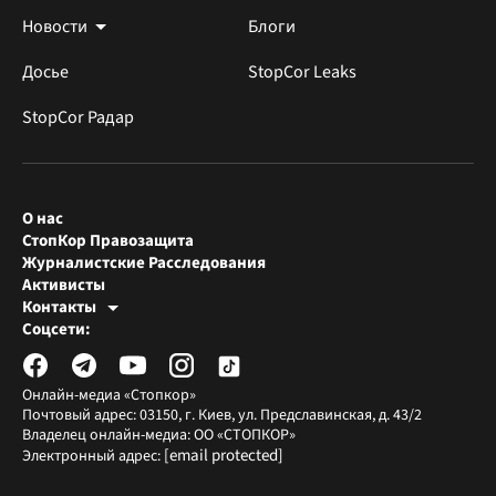
Новости
Блоги
Досье
StopCor Leaks
StopCor Радар
О нас
СтопКор Правозащита
Журналистские Расследования
Активисты
Контакты
Редакция СтопКора
Соцсети:
[email protected]
Журналисты-расследователи
[email protected]
Онлайн-медиа «Стопкор»
Почтовый адрес: 03150, г. Киев, ул. Предславинская, д. 43/2
Владелец онлайн-медиа: ОО «СТОПКОР»
[email protected]
Электронный адрес: