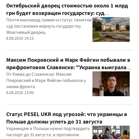
Октябрьский дворец стоимостью около 1 млрд
грн будет возвращен государству: суд
удовлетворил иск прокуратуры
Почти миллиард гривен и статус памятки:
суд постановил вернуть государству
Жовтневый дворец
8.08.2026 14:15
Максим Покровский и Марк Фейгин побывали в
прифронтовом Славянске: "Украина выиграла
эту войну"
От Киева до Славянска: Максим
Покровский и Марк Фейгин побывали у
линии фронта
8.08.2026 13:00
Статус PESEL UKR под угрозой: что украинцы в
Польше должны успеть до 31 августа
Украинцам в Польше нужно подтвердить
паспорт до 31 августа: в противном