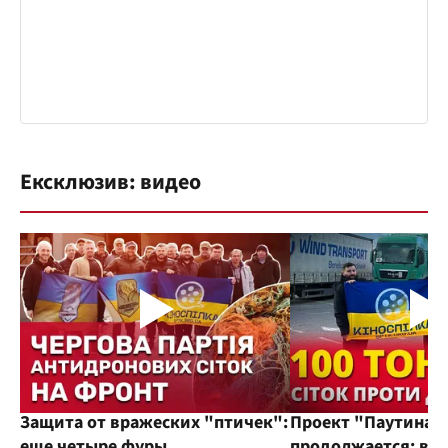
Ексклюзив: видео
Защита от вражеских "птичек":
Проект "Паутина"
еще четыре фуры
продолжается: во