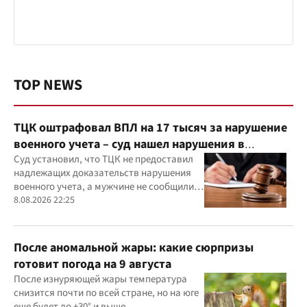
TOP NEWS
ТЦК оштрафовал ВПЛ на 17 тысяч за нарушение
военного учета – суд нашел нарушения в
действиях ТЦК
Суд установил, что ТЦК не предоставил
надлежащих доказательств нарушения
военного учета, а мужчине не сообщили
должным образом о дате и месте
8.08.2026 22:25
рассмотрения дела
После аномальной жары: какие сюрпризы
готовит погода на 9 августа
После изнуряющей жары температура
снизится почти по всей стране, но на юге
еще будет до +30° и выше