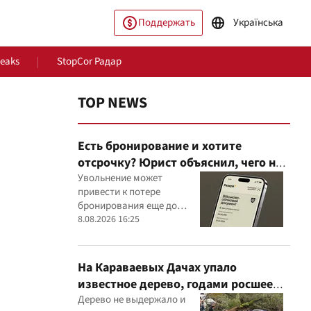
Поддержать
Українська
Leaks
StopCor Радар
TOP NEWS
Есть бронирование и хотите
отсрочку? Юрист объяснил, чего не
стоит делать
Увольнение может
привести к потере
бронирования еще до
ество
Мир
оформления новой
8.08.2026 16:25
отсрочки
На Караваевых Дачах упало
известное дерево, годами росшее
сквозь МАФ
Дерево не выдержало и