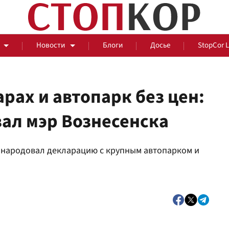
Новости
Блоги
Досье
StopCor 
рах и автопарк без цен:
ал мэр Вознесенска
За оградой
бнародовал декларацию с крупным автопарком и
События
Общ