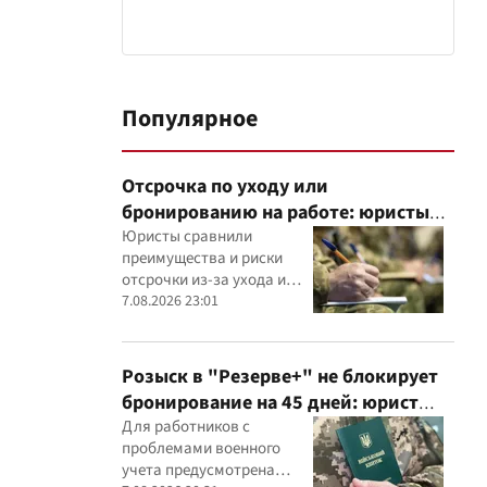
Популярное
Отсрочка по уходу или
бронированию на работе: юристы
объяснили, что надежнее
Юристы сравнили
преимущества и риски
отсрочки из-за ухода и
бронирования работника
7.08.2026 23:01
критически важным
предприятием
Розыск в "Резерве+" не блокирует
бронирование на 45 дней: юрист
объяснил важный нюанс
Для работников с
проблемами военного
учета предусмотрена