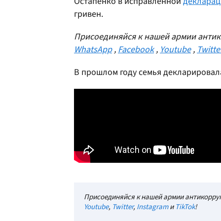
Остапенко в исправленной
декларац
гривен.
Присоединяйся к нашей армии антик
WhatsApp
,
Facebook
,
Youtube
,
Twitte
В прошлом году семья декларировал
Присоединяйся к нашей армии антикорруп
Youtube
,
Twitter
,
Instagram
и
TikTok
!