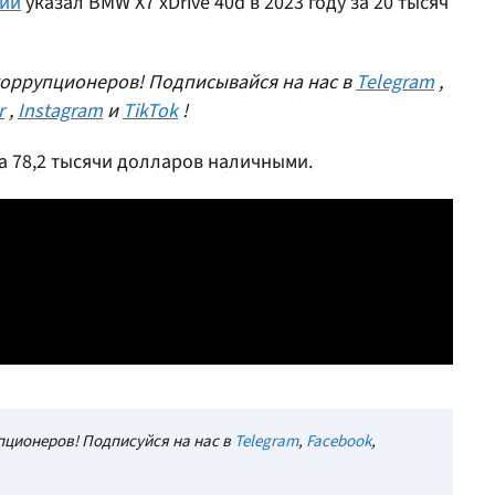
ии
указал BMW X7 xDrive 40d в 2023 году за 20 тысяч
оррупционеров! Подписывайся на нас в
Telegram
,
r
,
Instagram
и
TikTok
!
а 78,2 тысячи долларов наличными.
ционеров! Подписуйся на нас в
Telegram
,
Facebook
,