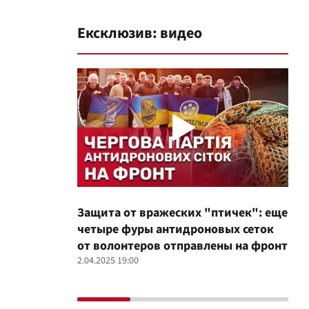
Ексклюзив: видео
Защита от вражеских "птичек": еще
Про
четыре фуры антидроновых сеток
вол
от волонтеров отправлены на фронт
100
2.04.2025 19:00
12.02