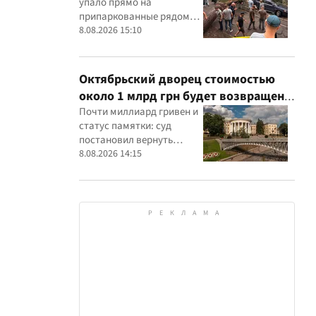
упало прямо на
припаркованные рядом
машины
8.08.2026 15:10
Октябрьский дворец стоимостью
около 1 млрд грн будет возвращен
государству: суд удовлетворил иск
Почти миллиард гривен и
статус памятки: суд
прокуратуры
постановил вернуть
государству Жовтневый
8.08.2026 14:15
дворец