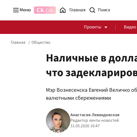
Меню
Главная
Проекты
Видео
Главная
Общество
Наличные в долла
что задеклариров
Стоп Политической Коррупции
Честные закупки
Мэр Вознесенска Евгений Величко о
Политика
Здоровье
валютными сбережениями
Анастасия Левандовская
Редактор ленты новостей
31.05.2026 16:47