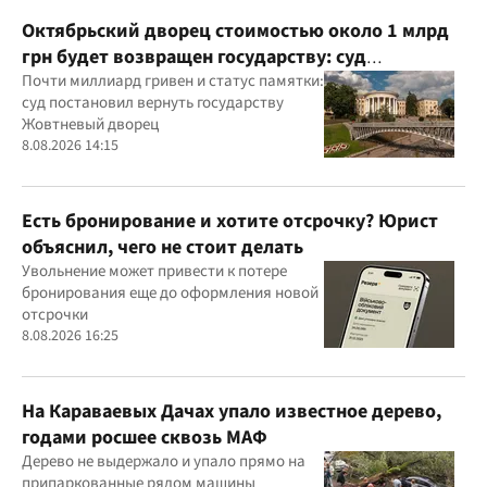
Октябрьский дворец стоимостью около 1 млрд
грн будет возвращен государству: суд
удовлетворил иск прокуратуры
Почти миллиард гривен и статус памятки:
суд постановил вернуть государству
Жовтневый дворец
8.08.2026 14:15
Есть бронирование и хотите отсрочку? Юрист
объяснил, чего не стоит делать
Увольнение может привести к потере
бронирования еще до оформления новой
отсрочки
8.08.2026 16:25
На Караваевых Дачах упало известное дерево,
годами росшее сквозь МАФ
Дерево не выдержало и упало прямо на
припаркованные рядом машины