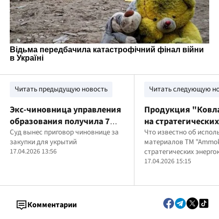
Читать предыдущую новость
Читать следующую н
Экс-чиновница управления
Продукция "Ковла
образования получила 7
на стратегических
лет за переплаты
Суд вынес приговор чиновнице за
объектах: больши
Что известно об испол
закупки для укрытий
материалов ТМ "Ammok
энергокомпаний
17.04.2026 13:56
стратегических энерг
уклонилось от отв
17.04.2026 15:15
сотрудничестве с
компанией Калаф
Комментарии