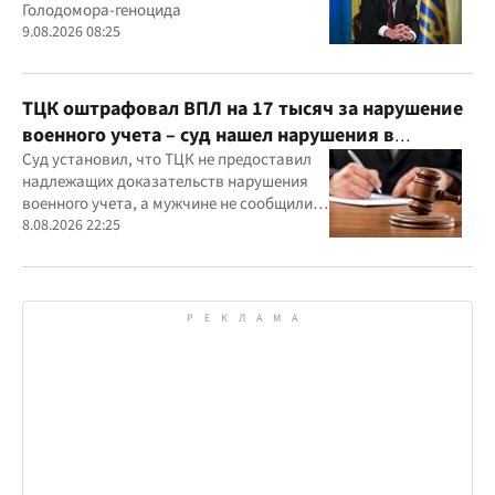
Голодомора-геноцида
9.08.2026 08:25
ТЦК оштрафовал ВПЛ на 17 тысяч за нарушение
военного учета – суд нашел нарушения в
действиях ТЦК
Суд установил, что ТЦК не предоставил
надлежащих доказательств нарушения
военного учета, а мужчине не сообщили
должным образом о дате и месте
8.08.2026 22:25
рассмотрения дела