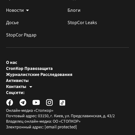
Новости
Блоги
Досье
StopCor Leaks
StopCor Радар
О нас
СтопКор Правозащита
Журналистские Расследования
Активисты
Контакты
Редакция СтопКора
Соцсети:
[email protected]
Журналисты-расследователи
[email protected]
Онлайн-медиа «Стопкор»
Почтовый адрес: 03150, г. Киев, ул. Предславинская, д. 43/2
Владелец онлайн-медиа: ОО «СТОПКОР»
[email protected]
Электронный адрес: