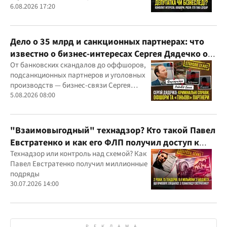
скандалов, судебных дел
6.08.2026 17:20
Дело о 35 млрд и санкционных партнерах: что
известно о бизнес-интересах Сергея Дядечко от
"Родовид Банка" до "ФАРМАСЕЛ"
От банковских скандалов до оффшоров,
подсанкционных партнеров и уголовных
производств — бизнес-связи Сергея
Дядечко до сих пор простираются через
5.08.2026 08:00
Украину и несколько иностранных
юрисдикций
"Взаимовыгодный" технадзор? Кто такой Павел
Евстратенко и как его ФЛП получил доступ к
бюджетным миллионам?
Технадзор или контроль над схемой? Как
Павел Евстратенко получил миллионные
подряды
30.07.2026 14:00