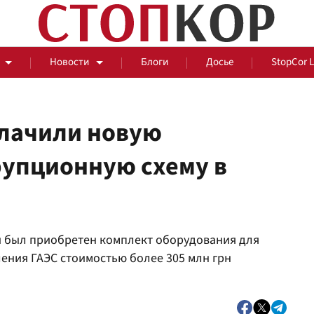
Новости
Блоги
Досье
StopCor 
блачили новую
упционную схему в
За оградой
События
Общ
ий был приобретен комплект оборудования для
ения ГАЭС стоимостью более 305 млн грн