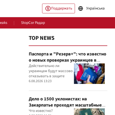
Поддержать
Українська
Leaks
StopCor Радар
TOP NEWS
Паспорта и "Резерв+": что известно
о новых проверках украинцев в
Румынии
Действительно ли
украинцам будут массово
отказывать в защите
ество
Мир
6.08.2026 13:23
Дело о 1500 уклонистах: на
Закарпатье проходят масштабные
обыски в ТЦК, – Глагола
Что известно?