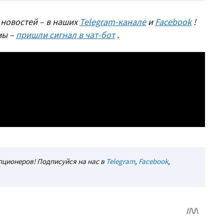
новостей – в наших
Telegram-канале
и
Facebook
!
мы –
пришли сигнал в чат-бот
.
ционеров! Подписуйся на нас в
Telegram
,
Facebook
,