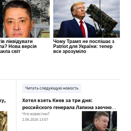
Читать следующую новость
ку,
Хотел взять Киев за три дня:
российского генерала Лапина заочно
приговорили к пожизненному
Что известно?
2.06.2026 13:07
заключению