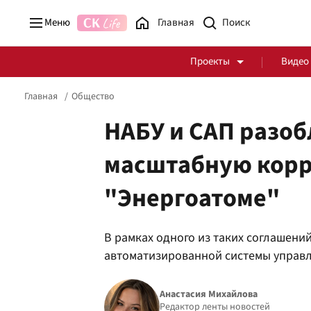
Меню
Главная
Проекты
Видео
Главная
Общество
НАБУ и САП разо
масштабную корр
Стоп Политической Коррупции
Честные закупки
"Энергоатоме"
Политика
Здоровье
В рамках одного из таких соглашен
автоматизированной системы управл
Анастасия Михайлова
Редактор ленты новостей