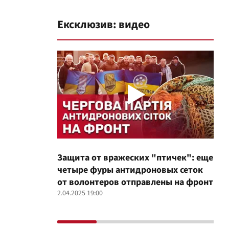
Ексклюзив: видео
Защита от вражеских "птичек": еще
Про
четыре фуры антидроновых сеток
вол
от волонтеров отправлены на фронт
100
2.04.2025 19:00
12.02