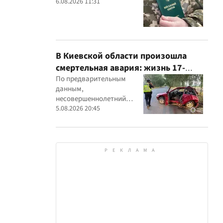
6.08.2026 11:31
В Киевской области произошла
смертельная авария: жизнь 17-
летнего водителя спасти не удалось
По предварительным
данным,
несовершеннолетний
водитель Mitsubishi не
5.08.2026 20:45
справился с управлением,
после чего автомобиль
врезался в дерево