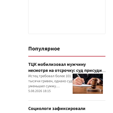
Популярное
ТЦК мобилизовал мужчину
несмотря на отсрочку: суд присудил
40 тысяч гривен компенсации
Истец требовал более 101
тысячи гривен, однако суд
уменьшил сумму
компенсации,
5.08.2026 18:15
руководствуясь
принципами разумности и
соразмерности
Социологи зафиксировали