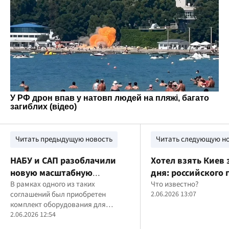
Читать предыдущую новость
Читать следующую н
НАБУ и САП разоблачили
Хотел взять Киев 
новую масштабную
дня: российского 
коррупционную схему в
В рамках одного из таких
Лапина заочно
Что известно?
соглашений был приобретен
2.06.2026 13:07
"Энергоатоме"
приговорили к
комплект оборудования для
пожизненному за
автоматизированной системы
2.06.2026 12:54
управления ГАЭС стоимостью