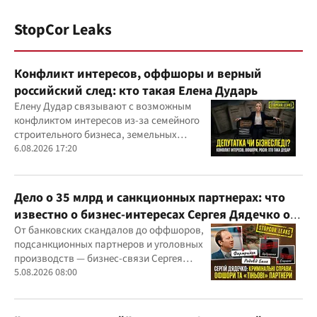
StopCor Leaks
Конфликт интересов, оффшоры и верный
российский след: кто такая Елена Дударь
Елену Дудар связывают с возможным
конфликтом интересов из-за семейного
строительного бизнеса, земельных
скандалов, судебных дел
6.08.2026 17:20
Дело о 35 млрд и санкционных партнерах: что
известно о бизнес-интересах Сергея Дядечко от
"Родовид Банка" до "ФАРМАСЕЛ"
От банковских скандалов до оффшоров,
подсанкционных партнеров и уголовных
производств — бизнес-связи Сергея
Дядечко до сих пор простираются через
5.08.2026 08:00
Украину и несколько иностранных
юрисдикций