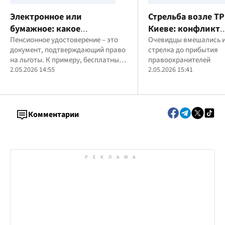
Электронное или
Стрельба возле ТР
бумажное: какое
Киеве: конфликт
пенсионное удостоверение
Пенсионное удостоверение – это
водителей переро
Очевидцы вмешались 
документ, подтверждающий право
стрелка до прибытия
лучше в 2026 году
опасный инцидент
на льготы. К примеру, бесплатный
правоохранителей
проезд в транспорте
2.05.2026 14:55
2.05.2026 15:41
Комментарии