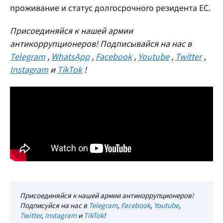
проживание и статус долгосрочного резидента ЕС.
Присоединяйся к нашей армии
антикоррупционеров! Подписывайся на нас в
Telegram
,
WhatsApp
,
Facebook
,
Youtube
,
Twitter
,
Instagram
и
TikTok
!
Присоединяйся к нашей армии антикоррупционеров!
Подписуйся на нас в
Telegram
,
Facebook
,
Youtube
,
Twitter
,
Instagram
и
TikTok
!