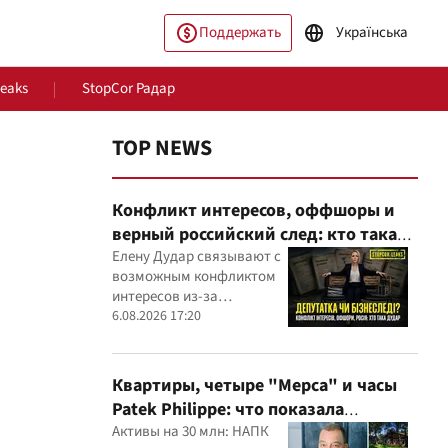
Поддержать
Українська
Leaks
StopCor Радар
TOP NEWS
Конфликт интересов, оффшоры и
верный российский след: кто такая
Елена Дударь
Елену Дудар связывают с
возможным конфликтом
интересов из-за
ество
Мир
семейного строительного
6.08.2026 17:20
бизнеса, земельных
скандалов, судебных дел
Квартиры, четыре "Мерса" и часы
Patek Philippe: что показала
проверка деклараций руководителя
Активы на 30 млн: НАПК