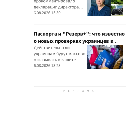
прокомментировало
детского кардиоцентра
декларации директора
Маньковского и что говорит НАПК?
кардиоцентра Георгия
6.08.2026 15:30
Маньковского
Паспорта и "Резерв+": что известно
о новых проверках украинцев в
Румынии
Действительно ли
украинцам будут массово
отказывать в защите
6.08.2026 13:23