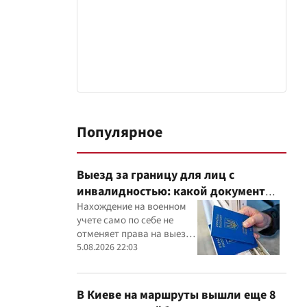
Популярное
Выезд за границу для лиц с
инвалидностью: какой документ
нужно показать пограничникам
Нахождение на военном
учете само по себе не
отменяет права на выезд,
однако инвалидность
5.08.2026 22:03
необходимо подтвердить
документально
В Киеве на маршруты вышли еще 8