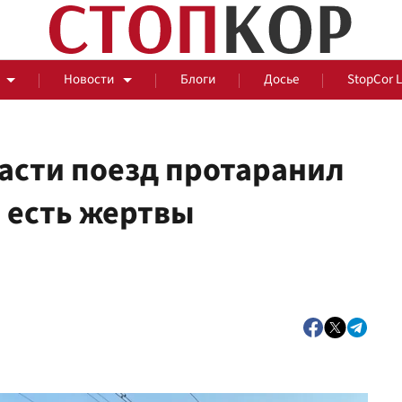
Новости
Блоги
Досье
StopCor 
асти поезд протаранил
: есть жертвы
За оградой
События
Общ