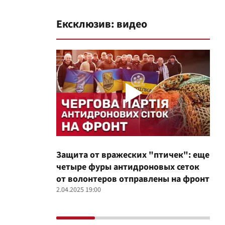
Ексклюзив: видео
Защита от вражеских "птичек": еще
Про
четыре фуры антидроновых сеток
вол
от волонтеров отправлены на фронт
100
2.04.2025 19:00
12.02