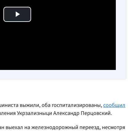
Play Video
шиниста выжили, оба госпитализированы,
сообщил
вления Укрзализныци Александр Перцовский.
ран выехал на железнодорожный переезд, несмотря