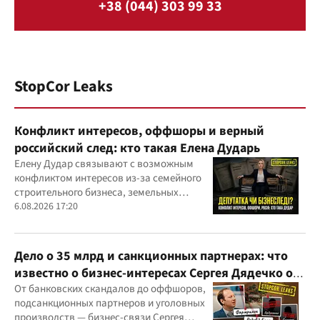
+38 (044) 303 99 33
StopCor Leaks
Конфликт интересов, оффшоры и верный
российский след: кто такая Елена Дударь
Елену Дудар связывают с возможным
конфликтом интересов из-за семейного
строительного бизнеса, земельных
скандалов, судебных дел
6.08.2026 17:20
Дело о 35 млрд и санкционных партнерах: что
известно о бизнес-интересах Сергея Дядечко от
"Родовид Банка" до "ФАРМАСЕЛ"
От банковских скандалов до оффшоров,
подсанкционных партнеров и уголовных
производств — бизнес-связи Сергея