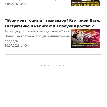
Дядечко до сих пор простираются через
5.08.2026 08:00
Украину и несколько иностранных
юрисдикций
"Взаимовыгодный" технадзор? Кто такой Павел
Евстратенко и как его ФЛП получил доступ к
бюджетным миллионам?
Технадзор или контроль над схемой? Как
Павел Евстратенко получил миллионные
подряды
30.07.2026 14:00