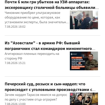
Почти 6 млн грн убытков на УЗИ-аппаратах:
экскеровщику столичной больницы объявили
подозрение
Чиновник приобрел ультразвуковое
оборудование по цене, которая, как
установили эксперты, была значительно
выше рыночной
7.08.2026 18:02
Из "Азовстали" - в армию РФ: бывший
пограничник стал командиром минометного
расчета оккупантов
Агитировал пленных переходить на
сторону РФ
7.08.2026 15:21
Печерский суд, розыск и сын-нардеп: что
происходит с уголовными производствами с
участием агробарона Тарасова?
Зачем нардеп Тарасов явился на допрос
по делу с участием отца-агрария?
7.08.2026 13:00