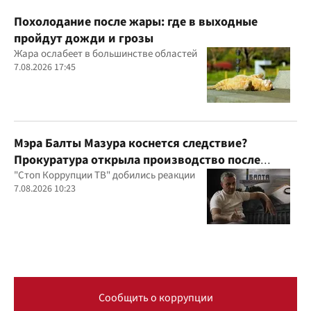
Похолодание после жары: где в выходные
пройдут дожди и грозы
Жара ослабеет в большинстве областей
7.08.2026 17:45
Мэра Балты Мазура коснется следствие?
Прокуратура открыла производство после
расследования "Стоп Коррупции ТВ"
"Стоп Коррупции ТВ" добились реакции
7.08.2026 10:23
Сообщить о коррупции