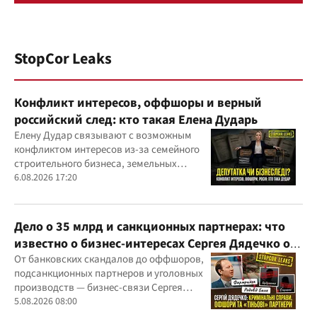
StopCor Leaks
Конфликт интересов, оффшоры и верный
российский след: кто такая Елена Дударь
Елену Дудар связывают с возможным
конфликтом интересов из-за семейного
строительного бизнеса, земельных
скандалов, судебных дел
6.08.2026 17:20
Дело о 35 млрд и санкционных партнерах: что
известно о бизнес-интересах Сергея Дядечко от
"Родовид Банка" до "ФАРМАСЕЛ"
От банковских скандалов до оффшоров,
подсанкционных партнеров и уголовных
производств — бизнес-связи Сергея
Дядечко до сих пор простираются через
5.08.2026 08:00
Украину и несколько иностранных