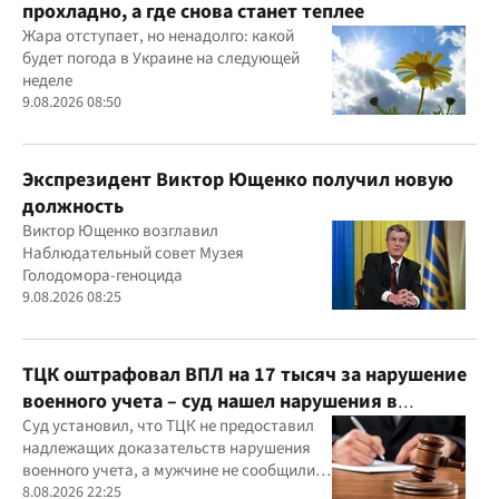
прохладно, а где снова станет теплее
Жара отступает, но ненадолго: какой
будет погода в Украине на следующей
неделе
9.08.2026 08:50
Экспрезидент Виктор Ющенко получил новую
должность
Виктор Ющенко возглавил
Наблюдательный совет Музея
Голодомора-геноцида
9.08.2026 08:25
ТЦК оштрафовал ВПЛ на 17 тысяч за нарушение
военного учета – суд нашел нарушения в
действиях ТЦК
Суд установил, что ТЦК не предоставил
надлежащих доказательств нарушения
военного учета, а мужчине не сообщили
должным образом о дате и месте
8.08.2026 22:25