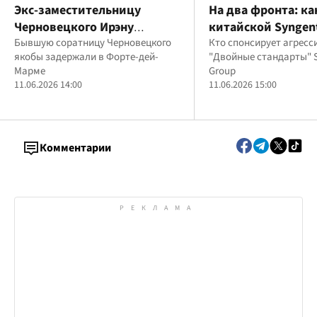
Экс-заместительницу
На два фронта: к
Черновецкого Ирэну
китайской Syngen
Кильчицкую могли
Бывшую соратницу Черновецкого
зарабатывают ми
Кто спонсирует агресс
якобы задержали в Форте-дей-
"Двойные стандарты" 
задержать в Италии, -
Украине и России 
Марме
Group
медиа
войны?
11.06.2026 14:00
11.06.2026 15:00
Комментарии