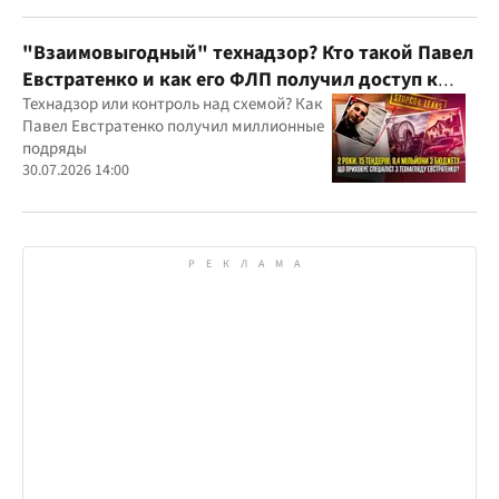
юрисдикций
"Взаимовыгодный" технадзор? Кто такой Павел
Евстратенко и как его ФЛП получил доступ к
бюджетным миллионам?
Технадзор или контроль над схемой? Как
Павел Евстратенко получил миллионные
подряды
30.07.2026 14:00