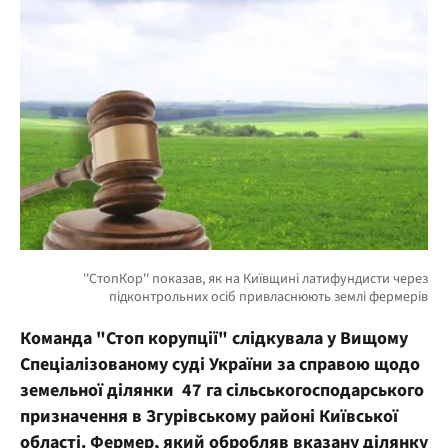
Команда "Стоп корупції" слідкувала у Вищому
Спеціалізованому суді України за справою щодо
земельної ділянки 47 га сільськогосподарського
призначення в Згурівському районі Київської
області. Фермер, який обробляв вказану ділянку