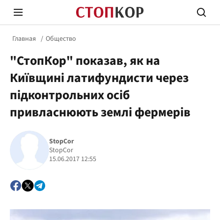
Главная
Общество
"СтопКор" показав, як на
Київщині латифундисти через
підконтрольних осіб
привласнюють землі фермерів
Стоп Политической Коррупции
Честн
StopCor
StopCor
Политика
Здор
15.06.2017 12:55