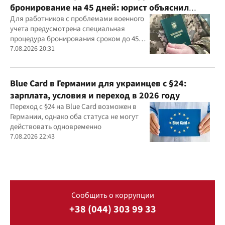
бронирование на 45 дней: юрист объяснил
важный нюанс
Для работников с проблемами военного
учета предусмотрена специальная
процедура бронирования сроком до 45
дней
7.08.2026 20:31
Blue Card в Германии для украинцев с §24:
зарплата, условия и переход в 2026 году
Переход с §24 на Blue Card возможен в
Германии, однако оба статуса не могут
действовать одновременно
7.08.2026 22:43
Сообщить о коррупции
+38 (044) 303 99 33