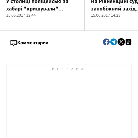
У столиці поліцейські за
На Рівненщині суд
хабарі "кришували"
запобіжний захід
кишенькових злодіїв
15.06.2017 12:44
затриманому на ха
15.06.2017 14:23
головлікарю
діагностичного ц
Комментарии