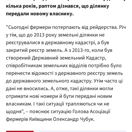
кілька років, раптом дізнався, що ділянку
передали новому власнику.
"Сьогодні фермери потерпають від рейдерства. Річ
у тім, що до 2013 року земельні ділянки не
реєструвалися в державному кадастрі, а був
закритий реєстр земель. А з 2013-го, коли був
створений Державний земельний Кадастр,
співробітникам земельних відділів потрібно було
перенести відомості з державного реєстру земель
до державного земельного кадастру. Утім часто ці
дані не вносились. А, отже, такі ділянки могли
отримати нові номери й бути передані новим
власникам. І такі ситуації трапляються чи не
щодня", – пояснює ситуацію Голова Асоціації
фермерів Київщини Олександр Чубук.