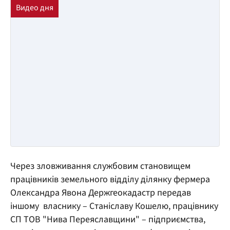
Через зловживання службовим становищем
працівників земельного відділу ділянку фермера
Олександра Явона Держгеокадастр передав
іншому власнику – Станіславу Кошелю, працівнику
СП ТОВ "Нива Переяславщини" – підприємства,