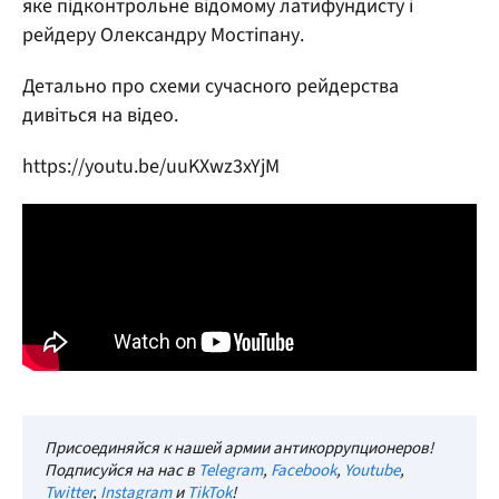
яке підконтрольне відомому латифундисту і
рейдеру Олександру Мостіпану.
Детально про схеми сучасного рейдерства
дивіться на відео.
https://youtu.be/uuKXwz3xYjM
Присоединяйся к нашей армии антикоррупционеров!
Подписуйся на нас в
Telegram
,
Facebook
,
Youtube
,
Twitter
,
Instagram
и
TikTok
!