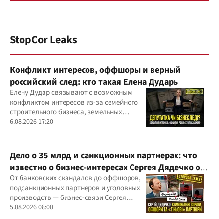
StopCor Leaks
Конфликт интересов, оффшоры и верный
российский след: кто такая Елена Дударь
Елену Дудар связывают с возможным
конфликтом интересов из-за семейного
строительного бизнеса, земельных
скандалов, судебных дел
6.08.2026 17:20
Дело о 35 млрд и санкционных партнерах: что
известно о бизнес-интересах Сергея Дядечко от
"Родовид Банка" до "ФАРМАСЕЛ"
От банковских скандалов до оффшоров,
подсанкционных партнеров и уголовных
производств — бизнес-связи Сергея
Дядечко до сих пор простираются через
5.08.2026 08:00
Украину и несколько иностранных