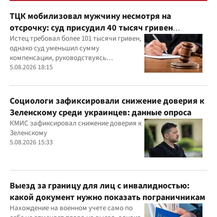
ТЦК мобилизовал мужчину несмотря на
отсрочку: суд присудил 40 тысяч гривен
компенсации
Истец требовал более 101 тысячи гривен,
однако суд уменьшил сумму
компенсации, руководствуясь
принципами разумности и соразмерности
5.08.2026 18:15
Социологи зафиксировали снижение доверия к
Зеленскому среди украинцев: данные опроса
КМИС зафиксировал снижение доверия к
Зеленскому
5.08.2026 15:33
Выезд за границу для лиц с инвалидностью:
какой документ нужно показать пограничникам
Нахождение на военном учете само по