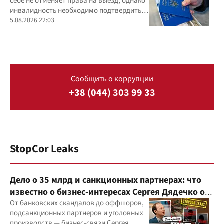
себе не отменяет права на выезд, однако
инвалидность необходимо подтвердить
документально
5.08.2026 22:03
Сообщить о коррупции
+38 (044) 303 99 33
StopCor Leaks
Дело о 35 млрд и санкционных партнерах: что
известно о бизнес-интересах Сергея Дядечко от
"Родовид Банка" до "ФАРМАСЕЛ"
От банковских скандалов до оффшоров,
подсанкционных партнеров и уголовных
производств — бизнес-связи Сергея