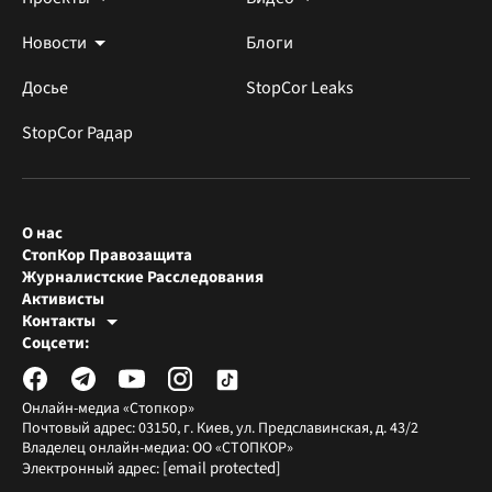
Новости
Блоги
Досье
StopCor Leaks
StopCor Радар
О нас
СтопКор Правозащита
Журналистские Расследования
Активисты
Контакты
Редакция СтопКора
Соцсети:
[email protected]
Журналисты-расследователи
[email protected]
Онлайн-медиа «Стопкор»
Почтовый адрес: 03150, г. Киев, ул. Предславинская, д. 43/2
Владелец онлайн-медиа: ОО «СТОПКОР»
[email protected]
Электронный адрес: