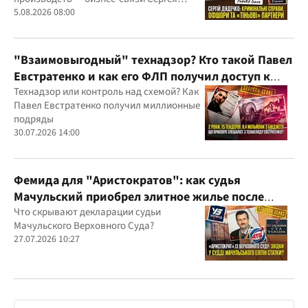
Дядечко до сих пор простираются через
5.08.2026 08:00
Украину и несколько иностранных
юрисдикций
"Взаимовыгодный" технадзор? Кто такой Павел
Евстратенко и как его ФЛП получил доступ к
бюджетным миллионам?
Технадзор или контроль над схемой? Как
Павел Евстратенко получил миллионные
подряды
30.07.2026 14:00
Фемида для "Аристократов": как судья
Мачульский приобрел элитное жилье после
вердикта в пользу застройщика?
Что скрывают декларации судьи
Мачульского Верховного Суда?
27.07.2026 10:27