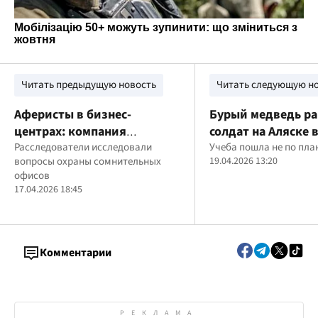
Читать предыдущую новость
Читать следующую н
Аферисты в бизнес-
Бурый медведь ра
центрах: компания
солдат на Аляске 
"Венбест" опровергает
Расследователи исследовали
тренировочного
Учеба пошла не по пла
вопросы охраны сомнительных
19.04.2026 13:20
причастность к охране
мероприятия
офисов
мошеннических "офисов"
17.04.2026 18:45
(обновлено)
Комментарии