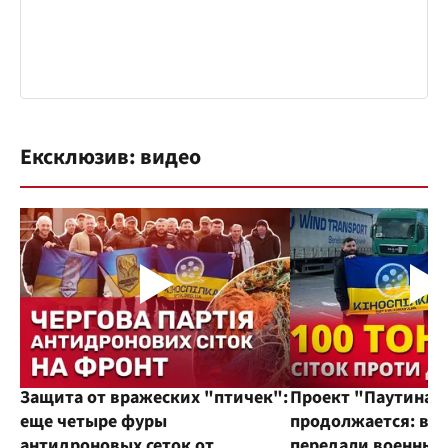
Ексклюзив: видео
Защита от вражеских "птичек":
Проект "Паутина"
еще четыре фуры
продолжается: во
антидроновых сеток от
передали военным