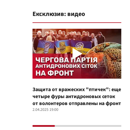
Ексклюзив: видео
Защита от вражеских "птичек": еще
Про
четыре фуры антидроновых сеток
вол
от волонтеров отправлены на фронт
100
2.04.2025 19:00
12.02