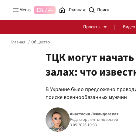
Меню
Главная
Проекты
Видео
Главная
Общество
ТЦК могут начат
залах: что извест
Стоп Политической Коррупции
Честные закупки
В Украине было предложено проводит
Политика
Здоровье
поиске военнообязанных мужчин
Анастасия Левандовская
Редактор ленты новостей
3.05.2026 10:33