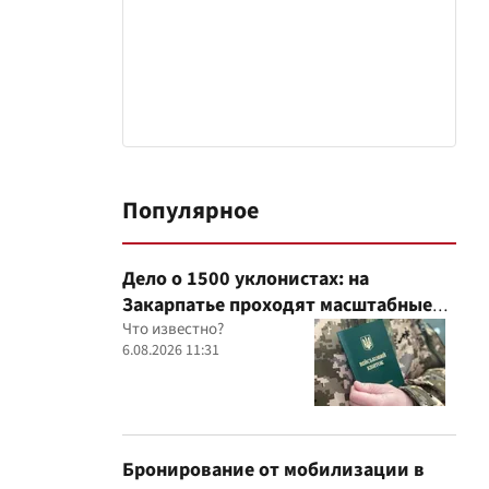
Популярное
Дело о 1500 уклонистах: на
Закарпатье проходят масштабные
обыски в ТЦК, – Глагола
Что известно?
6.08.2026 11:31
Бронирование от мобилизации в