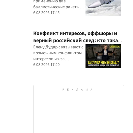
применению две
вражеским целям
баллистические ракеты
собственного
6.08.2026 17:45
производства
Конфликт интересов, оффшоры и
верный российский след: кто такая
Елена Дударь
Елену Дудар связывают с
возможным конфликтом
интересов из-за
семейного строительного
6.08.2026 17:20
бизнеса, земельных
скандалов, судебных дел