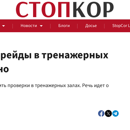
Новости
Блоги
Досье
StopCor 
ь рейды в тренажерных
но
За оградой
ь проверки в тренажерных залах. Речь идет о
События
Общ