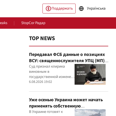
Поддержать
Українська
Leaks
StopCor Радар
TOP NEWS
Передавал ФСБ данные о позициях
ВСУ: священнослужителя УПЦ (МП)
приговорили к 15 годам
Суд признал клирика
виновным в
государственной измене и
ество
Мир
постановил конфисковать
6.08.2026 19:02
его имущество
Уже осенью Украина может начать
применять собственную
баллистическую ракету FP-7 по
В Украине готовят к