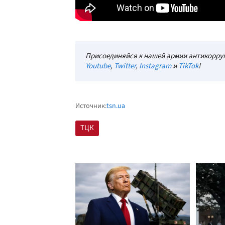
Присоединяйся к нашей армии антикорруп
Youtube
,
Twitter
,
Instagram
и
TikTok
!
Источник:
tsn.ua
ТЦК