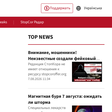
Поддержать
Українська
Leaks
StopCor Радар
TOP NEWS
Внимание, мошенники!
Неизвестные создали фейковый
сайт-"клон" СтопКора
Редакция СтопКора не
имеет отношения к
ресурсу stopcoroffer.org
ество
Мир
7.08.2026 11:34
Магнитная буря 7 августа: ожидать
ли шторма
Специальных лекарств