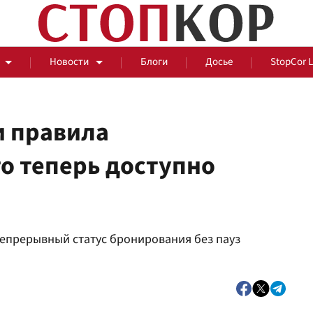
Новости
Блоги
Досье
StopCor 
и правила
о теперь доступно
За оградой
События
Общ
непрерывный статус бронирования без пауз