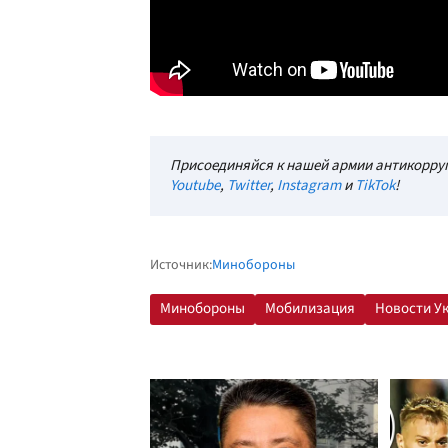
Присоединяйся к нашей армии антикорруп
Youtube
,
Twitter
,
Instagram
и
TikTok
!
Источник:
Минобороны
Минобороны
Мобилизация
Новости У