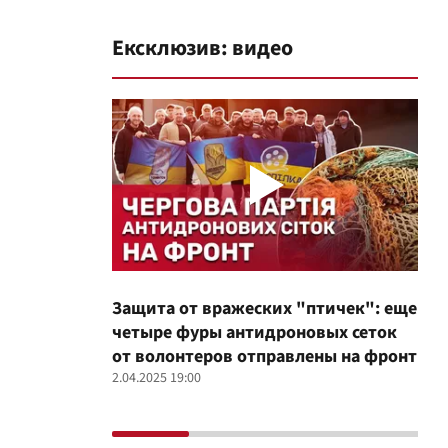
Ексклюзив: видео
Защита от вражеских "птичек": еще
Про
четыре фуры антидроновых сеток
вол
от волонтеров отправлены на фронт
100
2.04.2025 19:00
12.02