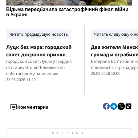
Читать предыдущую новость
Читать следующую н
Луцк без мэра: городской
Два жителя Менс
совет досрочно принял
громады ограбили
отставку Игоря Полищука
Городской совет Луцка утвердил
ВСУ и похитили 2
Ветерана ВСУ избили и
отставку Игоря Полищука по
полиция быстро задер
гривен
собственному заявлению
25.03.2026 12:00
25.03.2026 11:20
Комментарии