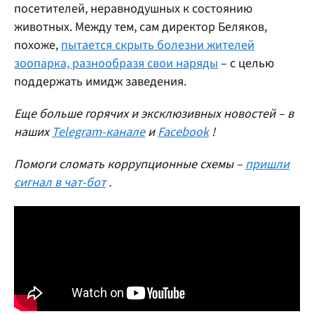
посетителей, неравнодушных к состоянию
животных. Между тем, сам директор Беляков,
похоже,
пытается скрыть болезни жителей
зоопарка, разнообразя свои наряды
– с целью
поддержать имидж заведения.
Еще больше горячих и эксклюзивных новостей – в
наших
Telegram-канале
и
Facebook
!
Помоги сломать коррупционные схемы –
пришли
сигнал в чат-бот
.