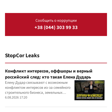
Сообщить о коррупции
+38 (044) 303 99 33
StopCor Leaks
Конфликт интересов, оффшоры и верный
российский след: кто такая Елена Дударь
Елену Дудар связывают с возможным
конфликтом интересов из-за семейного
строительного бизнеса, земельных
скандалов, судебных дел
6.08.2026 17:20