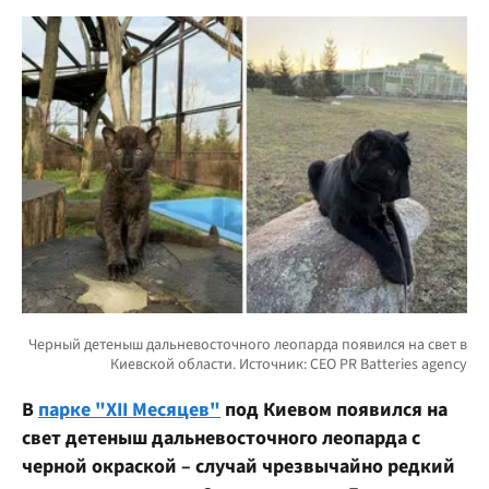
В
парке "XII Месяцев"
под Киевом появился на
свет детеныш дальневосточного леопарда с
черной окраской – случай чрезвычайно редкий