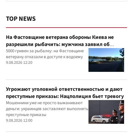
TOP NEWS
На Фастовщине ветерана обороны Киева не
разрешили рыбачить: мужчина заявил об
угрозах
5000 гривен за рыбалку: на Фастовщине
ветерану отказали в доступе к водоему
9.08.2026 12:20
Угрожают уголовной ответственностью и дают
преступные приказы: Нацполиция бьет тревогу
Мошенники уже не просто выманивают
деньги: украинцев заставляют выполнять
преступные приказы
9.08.2026 12:00