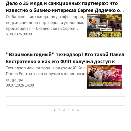
Дело о 35 млрд и санкционных партнерах: что
известно о бизнес-интересах Сергея Дядечко от
"Родовид Банка" до "ФАРМАСЕЛ"
От банковских скандалов до оффшоров,
подсанкционных партнеров и уголовных
производств — бизнес-связи Сергея
Дядечко до сих пор простираются через
5.08.2026 08:00
Украину и несколько иностранных
юрисдикций
"Взаимовыгодный" технадзор? Кто такой Павел
Евстратенко и как его ФЛП получил доступ к
бюджетным миллионам?
Технадзор или контроль над схемой? Как
Павел Евстратенко получил миллионные
подряды
30.07.2026 14:00