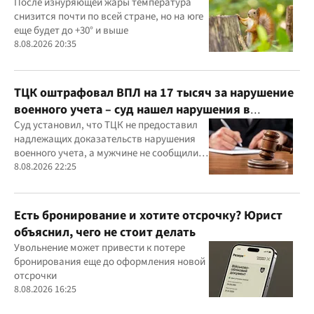
После изнуряющей жары температура
снизится почти по всей стране, но на юге
еще будет до +30° и выше
8.08.2026 20:35
ТЦК оштрафовал ВПЛ на 17 тысяч за нарушение
военного учета – суд нашел нарушения в
действиях ТЦК
Суд установил, что ТЦК не предоставил
надлежащих доказательств нарушения
военного учета, а мужчине не сообщили
должным образом о дате и месте
8.08.2026 22:25
рассмотрения дела
Есть бронирование и хотите отсрочку? Юрист
объяснил, чего не стоит делать
Увольнение может привести к потере
бронирования еще до оформления новой
отсрочки
8.08.2026 16:25