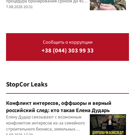
процедура бронирования сроком до 45
дней
7.08.2026 20:31
Сообщить о коррупции
+38 (044) 303 99 33
StopCor Leaks
Конфликт интересов, оффшоры и верный
российский след: кто такая Елена Дударь
Елену Дудар связывают с возможным
конфликтом интересов из-за семейного
строительного бизнеса, земельных