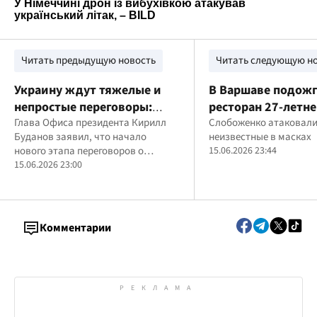
Читать предыдущую новость
Читать следующую н
Украину ждут тяжелые и
В Варшаве подож
непростые переговоры:
ресторан 27-летне
Буданов анонсировал
Глава Офиса президента Кирилл
миллионера Слоб
Слобоженко атаковал
Буданов заявил, что начало
неизвестные в масках
изменения в рамках
опубликовано ви
нового этапа переговоров о
15.06.2026 23:44
вступления в ЕС
вступлении Украины в
15.06.2026 23:00
Европейский Союз подтверждает
необратимость европейского курса
государства.
Комментарии