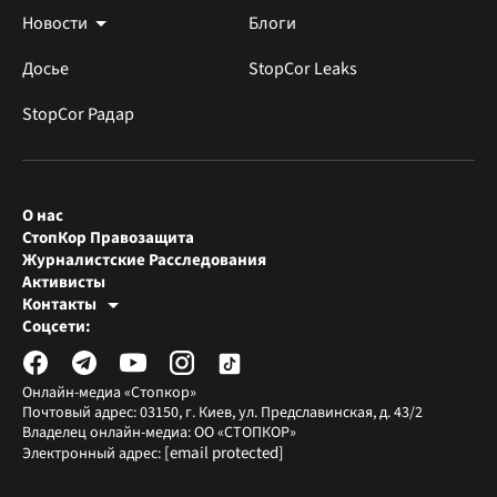
Новости
Блоги
Досье
StopCor Leaks
StopCor Радар
О нас
СтопКор Правозащита
Журналистские Расследования
Активисты
Контакты
Редакция СтопКора
Соцсети:
[email protected]
Журналисты-расследователи
[email protected]
Онлайн-медиа «Стопкор»
Почтовый адрес: 03150, г. Киев, ул. Предславинская, д. 43/2
Владелец онлайн-медиа: ОО «СТОПКОР»
[email protected]
Электронный адрес: