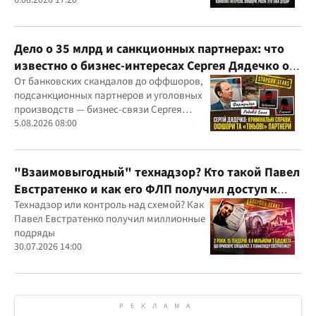
скандалов, судебных дел
6.08.2026 17:20
Дело о 35 млрд и санкционных партнерах: что
известно о бизнес-интересах Сергея Дядечко от
"Родовид Банка" до "ФАРМАСЕЛ"
От банковских скандалов до оффшоров,
подсанкционных партнеров и уголовных
производств — бизнес-связи Сергея
Дядечко до сих пор простираются через
5.08.2026 08:00
Украину и несколько иностранных
юрисдикций
"Взаимовыгодный" технадзор? Кто такой Павел
Евстратенко и как его ФЛП получил доступ к
бюджетным миллионам?
Технадзор или контроль над схемой? Как
Павел Евстратенко получил миллионные
подряды
30.07.2026 14:00