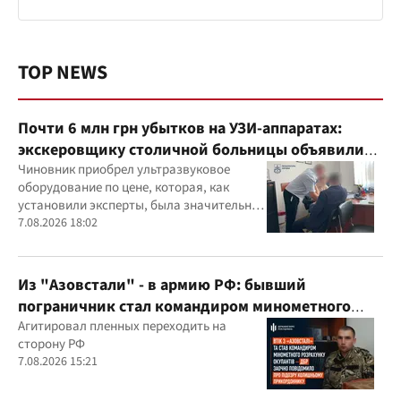
TOP NEWS
Почти 6 млн грн убытков на УЗИ-аппаратах:
экскеровщику столичной больницы объявили
подозрение
Чиновник приобрел ультразвуковое
оборудование по цене, которая, как
установили эксперты, была значительно
выше рыночной
7.08.2026 18:02
Из "Азовстали" - в армию РФ: бывший
пограничник стал командиром минометного
расчета оккупантов
Агитировал пленных переходить на
сторону РФ
7.08.2026 15:21