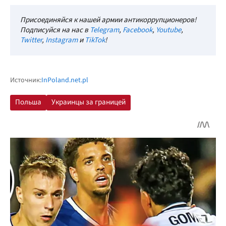
Присоединяйся к нашей армии антикоррупционеров!
Подписуйся на нас в
Telegram
,
Facebook
,
Youtube
,
Twitter
,
Instagram
и
TikTok
!
Источник:
InPoland.net.pl
Польша
Украинцы за границей