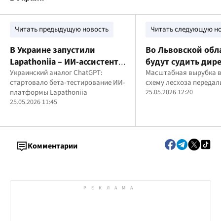
Читать предыдущую новость
Читать следующую н
В Украине запустили
Во Львовской обл
Lapathoniia – ИИ-ассистента,
будут судить дир
который называют
Украинский аналог ChatGPT:
лесхоза за вырубк
Масштабная вырубка в
стартовало бета-тестирование ИИ-
схему лесхоза передали
"украинским ChatGPT"
19 тысяч деревье
платформы Lapathoniia
25.05.2026 12:20
25.05.2026 11:45
Комментарии