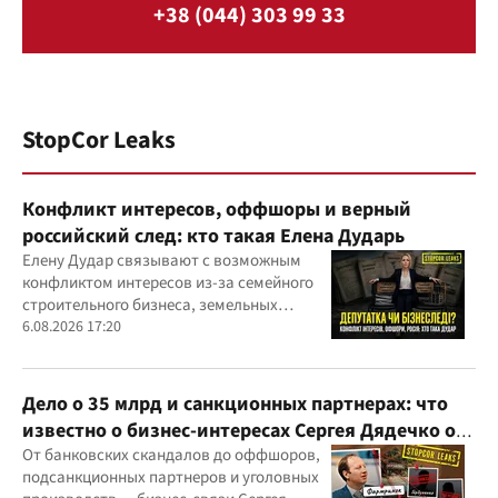
+38 (044) 303 99 33
StopCor Leaks
Конфликт интересов, оффшоры и верный
российский след: кто такая Елена Дударь
Елену Дудар связывают с возможным
конфликтом интересов из-за семейного
строительного бизнеса, земельных
скандалов, судебных дел
6.08.2026 17:20
Дело о 35 млрд и санкционных партнерах: что
известно о бизнес-интересах Сергея Дядечко от
"Родовид Банка" до "ФАРМАСЕЛ"
От банковских скандалов до оффшоров,
подсанкционных партнеров и уголовных