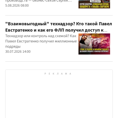
производств — бизнес-связи Сергея
Дядечко до сих пор простираются через
5.08.2026 08:00
Украину и несколько иностранных
юрисдикций
"Взаимовыгодный" технадзор? Кто такой Павел
Евстратенко и как его ФЛП получил доступ к
бюджетным миллионам?
Технадзор или контроль над схемой? Как
Павел Евстратенко получил миллионные
подряды
30.07.2026 14:00