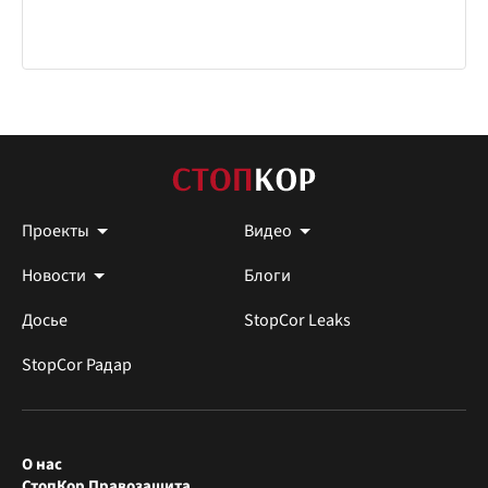
Проекты
Видео
Новости
Блоги
Досье
StopCor Leaks
StopCor Радар
О нас
СтопКор Правозащита