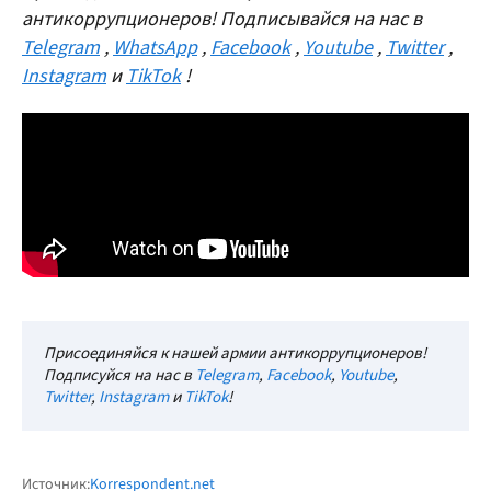
антикоррупционеров! Подписывайся на нас в
Telegram
,
WhatsApp
,
Facebook
,
Youtube
,
Twitter
,
Instagram
и
TikTok
!
Присоединяйся к нашей армии антикоррупционеров!
Подписуйся на нас в
Telegram
,
Facebook
,
Youtube
,
Twitter
,
Instagram
и
TikTok
!
Источник:
Korrespondent.net