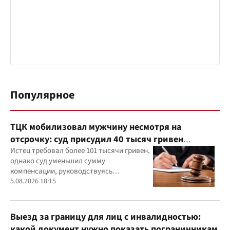
Популярное
ТЦК мобилизовал мужчину несмотря на
отсрочку: суд присудил 40 тысяч гривен
компенсации
Истец требовал более 101 тысячи гривен,
однако суд уменьшил сумму
компенсации, руководствуясь
принципами разумности и соразмерности
5.08.2026 18:15
Выезд за границу для лиц с инвалидностью:
какой документ нужно показать пограничникам