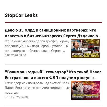
StopCor Leaks
Дело о 35 млрд и санкционных партнерах: что
известно о бизнес-интересах Сергея Дядечко от
"Родовид Банка" до "ФАРМАСЕЛ"
От банковских скандалов до оффшоров,
подсанкционных партнеров и уголовных
производств — бизнес-связи Сергея
Дядечко до сих пор простираются через
5.08.2026 08:00
Украину и несколько иностранных
юрисдикций
"Взаимовыгодный" технадзор? Кто такой Павел
Евстратенко и как его ФЛП получил доступ к
бюджетным миллионам?
Технадзор или контроль над схемой? Как
Павел Евстратенко получил миллионные
подряды
30.07.2026 14:00