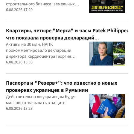
строительного бизнеса, земельных
скандалов, судебных дел
6.08.2026 17:20
Квартиры, четыре "Мерса" и часы Patek Philippe:
что показала проверка деклараций
руководителя детского кардиоцентра
Активы на 30 млн: НАПК
прокомментировало декларации
Маньковского и что говорит НАПК?
директора кардиоцентра Георгия
Маньковского
6.08.2026 15:30
Паспорта и "Резерв+": что известно о новых
проверках украинцев в Румынии
Действительно ли украинцам будут
массово отказывать в защите
6.08.2026 13:23