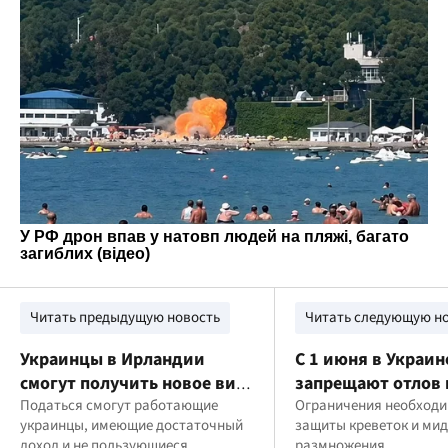
Читать предыдущую новость
Читать следующую н
Украинцы в Ирландии
С 1 июня в Украин
смогут получить новое вид
запрещают отлов 
на жительство после
Податься смогут работающие
и мидий в Черном
Ограничения необход
украинцы, имеющие достаточный
защиты креветок и мид
завершения временной
рыбакам напомни
доход и не пользующиеся
размножения