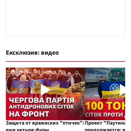
Ексклюзив: видео
Защита от вражеских "птичек":
Проект "Паутина"
еще четыре фуры
продолжается: во