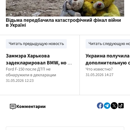
Читать предыдущую новость
Читать следующую н
Заммэра Харькова
Украина получила
задекларировал BMW, но не
дополнительную 
указал Ford F-15, -
Ford F-150 после ДТП не
IRIS-T от Германии
Что известно?
обнаружили в декларации
31.05.2026 14:27
Absolution Leaks
31.05.2026 12:23
Комментарии