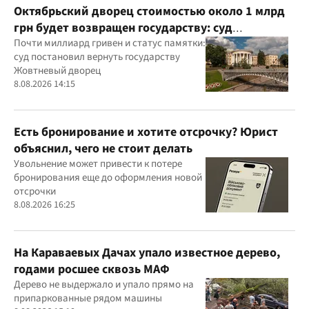
Октябрьский дворец стоимостью около 1 млрд
грн будет возвращен государству: суд
удовлетворил иск прокуратуры
Почти миллиард гривен и статус памятки:
суд постановил вернуть государству
Жовтневый дворец
8.08.2026 14:15
Есть бронирование и хотите отсрочку? Юрист
объяснил, чего не стоит делать
Увольнение может привести к потере
бронирования еще до оформления новой
отсрочки
8.08.2026 16:25
На Караваевых Дачах упало известное дерево,
годами росшее сквозь МАФ
Дерево не выдержало и упало прямо на
припаркованные рядом машины