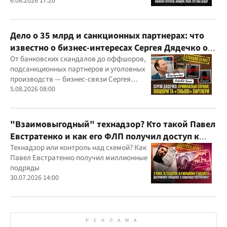
скандалов, судебных дел
6.08.2026 17:20
Дело о 35 млрд и санкционных партнерах: что
известно о бизнес-интересах Сергея Дядечко от
"Родовид Банка" до "ФАРМАСЕЛ"
От банковских скандалов до оффшоров,
подсанкционных партнеров и уголовных
производств — бизнес-связи Сергея
Дядечко до сих пор простираются через
5.08.2026 08:00
Украину и несколько иностранных
юрисдикций
"Взаимовыгодный" технадзор? Кто такой Павел
Евстратенко и как его ФЛП получил доступ к
бюджетным миллионам?
Технадзор или контроль над схемой? Как
Павел Евстратенко получил миллионные
подряды
30.07.2026 14:00