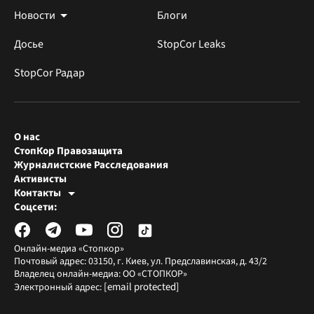
Новости
Блоги
Досье
StopCor Leaks
StopCor Радар
О нас
СтопКор Правозащита
Журналистские Расследования
Активисты
Контакты
Редакция СтопКора
Соцсети:
[email protected]
Журналисты-расследователи
[email protected]
Онлайн-медиа «Стопкор»
Почтовый адрес: 03150, г. Киев, ул. Предславинская, д. 43/2
Владелец онлайн-медиа: ОО «СТОПКОР»
[email protected]
Электронный адрес: