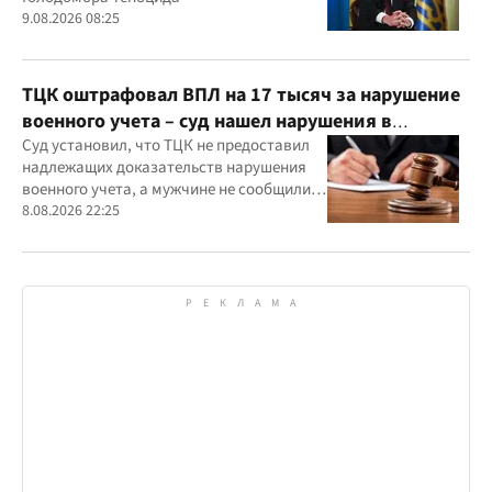
9.08.2026 08:25
ТЦК оштрафовал ВПЛ на 17 тысяч за нарушение
военного учета – суд нашел нарушения в
действиях ТЦК
Суд установил, что ТЦК не предоставил
надлежащих доказательств нарушения
военного учета, а мужчине не сообщили
должным образом о дате и месте
8.08.2026 22:25
рассмотрения дела