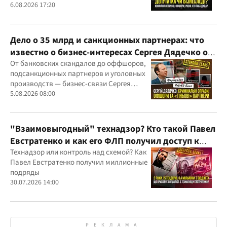
скандалов, судебных дел
6.08.2026 17:20
Дело о 35 млрд и санкционных партнерах: что
известно о бизнес-интересах Сергея Дядечко от
"Родовид Банка" до "ФАРМАСЕЛ"
От банковских скандалов до оффшоров,
подсанкционных партнеров и уголовных
производств — бизнес-связи Сергея
Дядечко до сих пор простираются через
5.08.2026 08:00
Украину и несколько иностранных
юрисдикций
"Взаимовыгодный" технадзор? Кто такой Павел
Евстратенко и как его ФЛП получил доступ к
бюджетным миллионам?
Технадзор или контроль над схемой? Как
Павел Евстратенко получил миллионные
подряды
30.07.2026 14:00