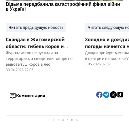
Читать предыдущую новость
Читать следующую н
Скандал в Житомирской
Холодно и дожди:
области: гибель коров и
погоды начнется 
подозрения в сокрытии
Журналистов не пускали на
Дожди пройдут местами
территорию, а свидетели говорят о
в центре и на востоке 
фактов на госпредприятии
вывозе туш коров в лес
1.05.2026 07:59
"Рыхальское"
30.04.2026 22:05
Комментарии