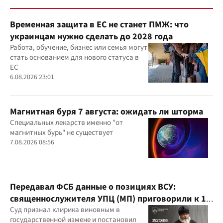
Временная защита в ЕС не станет ПМЖ: что
украинцам нужно сделать до 2028 года
Работа, обучение, бизнес или семья могут
стать основанием для нового статуса в
ЕС
6.08.2026 23:01
Магнитная буря 7 августа: ожидать ли шторма
Специальных лекарств именно "от
магнитных бурь" не существует
7.08.2026 08:56
Передавал ФСБ данные о позициях ВСУ:
священнослужителя УПЦ (МП) приговорили к 15
годам
Суд признал клирика виновным в
государственной измене и постановил