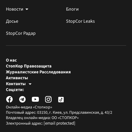
Новости
Блоги
Досье
StopCor Leaks
StopCor Радар
О нас
СтопКор Правозащита
Журналистские Расследования
Активисты
Контакты
Редакция СтопКора
Соцсети:
[email protected]
Журналисты-расследователи
[email protected]
Онлайн-медиа «Стопкор»
Почтовый адрес: 03150, г. Киев, ул. Предславинская, д. 43/2
Владелец онлайн-медиа: ОО «СТОПКОР»
[email protected]
Электронный адрес: