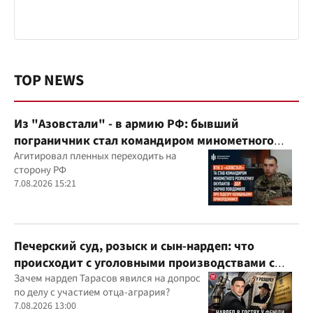
TOP NEWS
Из "Азовстали" - в армию РФ: бывший
пограничник стал командиром минометного
расчета оккупантов
Агитировал пленных переходить на
сторону РФ
7.08.2026 15:21
Печерский суд, розыск и сын-нардеп: что
происходит с уголовными производствами с
участием агробарона Тарасова?
Зачем нардеп Тарасов явился на допрос
по делу с участием отца-агрария?
7.08.2026 13:00