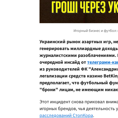
Украинский рынок азартных игр, н
генерировать миллиардные доход
журналистскими разоблачениями. 
очередной инсайд от
телеграмм-ка
из руководителей
ФК "Александрия
легализации средств казино BetKin
предполагает, что футбольный фу
"брони" лицам, не имеющим никако
Этот инцидент снова приковал вним
игорных брендов, чья деятельность
расследований СтопКора
.