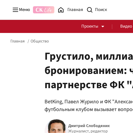
Меню
Главная
Проекты
Видео
Главная
Общество
Грустило, миллиа
бронированием: ч
Стоп Политической Коррупции
Честные закупки
партнерстве ФК "
Политика
Здоровье
BetKing, Павел Журило и ФК "Алекса
футбольным клубом вызывает вопро
Дмитрий Слободяник
Журналист, редактор