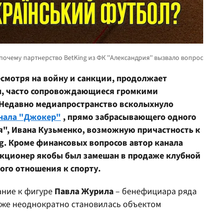
есмотря на войну и санкции, продолжает
ы, часто сопровождающиеся громкими
Недавно медиапространство всколыхнуло
нала "Джокер"
, прямо забрасывающего одного
", Ивана Кузьменко, возможную причастность к
g. Кроме финансовых вопросов автор канала
нкционер якобы был замешан в продаже клубной
го отношения к спорту.
ание к фигуре
Павла Журила
– бенефициара ряда
 уже неоднократно становилась объектом