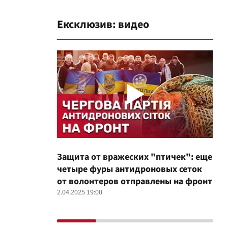
Ексклюзив: видео
Защита от вражеских "птичек": еще
Про
четыре фуры антидроновых сеток
вол
от волонтеров отправлены на фронт
100
2.04.2025 19:00
12.02