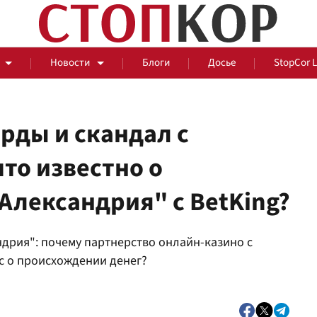
Новости
Блоги
Досье
StopCor 
рды и скандал с
то известно о
За оградой
Александрия" с BetKing?
События
Общ
ндрия": почему партнерство онлайн-казино с
с о происхождении денег?