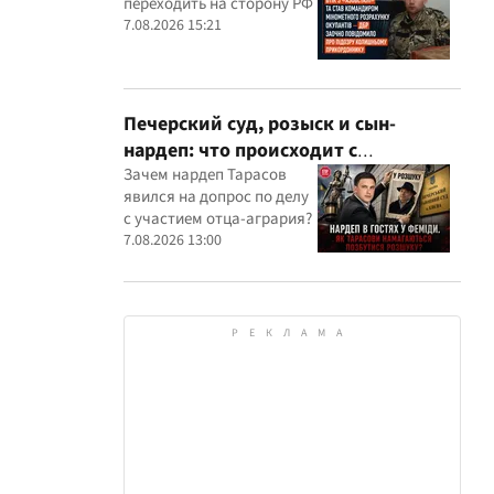
переходить на сторону РФ
оккупантов
7.08.2026 15:21
Печерский суд, розыск и сын-
нардеп: что происходит с
уголовными производствами с
Зачем нардеп Тарасов
явился на допрос по делу
участием агробарона Тарасова?
с участием отца-агрария?
7.08.2026 13:00