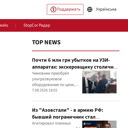
Поддержать
Українська
Leaks
StopCor Радар
TOP NEWS
Почти 6 млн грн убытков на УЗИ-
аппаратах: экскеровщику столичной
больницы объявили подозрение
Чиновник приобрел
ультразвуковое
оборудование по цене,
ество
Мир
которая, как установили
7.08.2026 18:02
эксперты, была
значительно выше
рыночной
Из "Азовстали" - в армию РФ:
бывший пограничник стал
командиром минометного расчета
Агитировал пленных