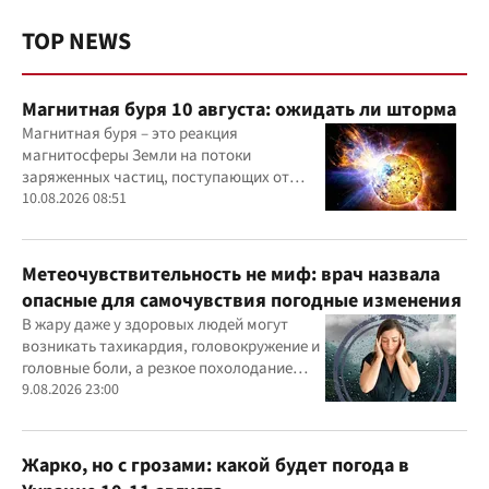
TOP NEWS
Магнитная буря 10 августа: ожидать ли шторма
Магнитная буря – это реакция
магнитосферы Земли на потоки
заряженных частиц, поступающих от
Солнца
10.08.2026 08:51
Метеочувствительность не миф: врач назвала
опасные для самочувствия погодные изменения
В жару даже у здоровых людей могут
возникать тахикардия, головокружение и
головные боли, а резкое похолодание
способно провоцировать спазм сосудов и
9.08.2026 23:00
повышение давления.
Жарко, но с грозами: какой будет погода в