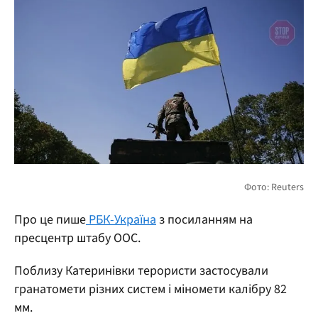
Про це пише
РБК-Україна
з посиланням на
пресцентр штабу ООС.
Поблизу Катеринівки терористи застосували
гранатомети різних систем і міномети калібру 82
мм.