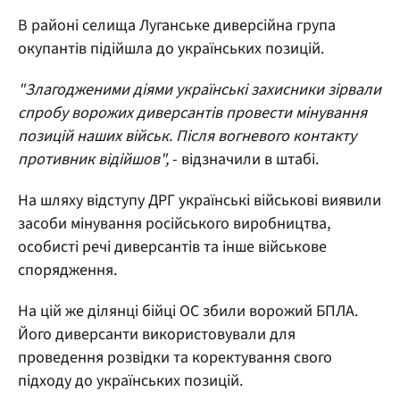
В районі селища Луганське диверсійна група
окупантів підійшла до українських позицій.
"Злагодженими діями українські захисники зірвали
спробу ворожих диверсантів провести мінування
позицій наших військ. Після вогневого контакту
противник відійшов",
- відзначили в штабі.
На шляху відступу ДРГ українські військові виявили
засоби мінування російського виробництва,
особисті речі диверсантів та інше військове
спорядження.
На цій же ділянці бійці ОС збили ворожий БПЛА.
Його диверсанти використовували для
проведення розвідки та коректування свого
підходу до українських позицій.