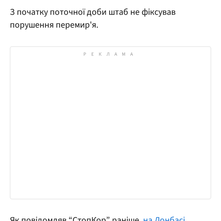
З початку поточної доби штаб не фіксував
порушення перемир'я.
Як повідомляв “СтопКор” раніше,
на Донбасі