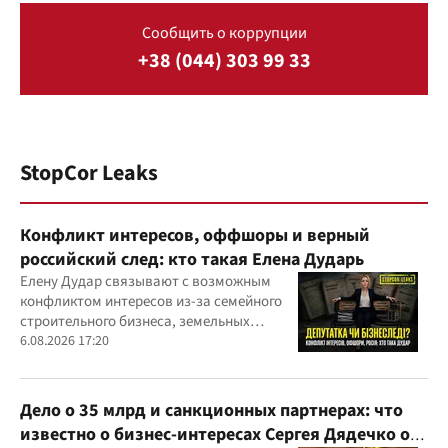
Сообщить о коррупции
+38 (044) 303 99 33
StopCor Leaks
Конфликт интересов, оффшоры и верный
российский след: кто такая Елена Дударь
Елену Дудар связывают с возможным
конфликтом интересов из-за семейного
строительного бизнеса, земельных
скандалов, судебных дел
6.08.2026 17:20
Дело о 35 млрд и санкционных партнерах: что
известно о бизнес-интересах Сергея Дядечко от