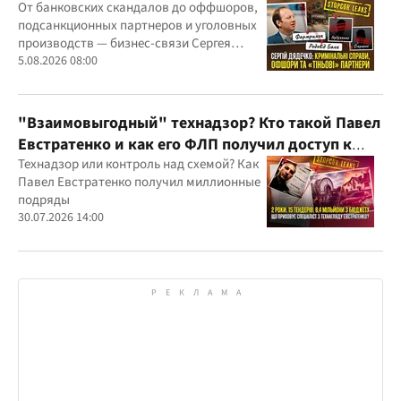
"Родовид Банка" до "ФАРМАСЕЛ"
От банковских скандалов до оффшоров,
подсанкционных партнеров и уголовных
производств — бизнес-связи Сергея
Дядечко до сих пор простираются через
5.08.2026 08:00
Украину и несколько иностранных
юрисдикций
"Взаимовыгодный" технадзор? Кто такой Павел
Евстратенко и как его ФЛП получил доступ к
бюджетным миллионам?
Технадзор или контроль над схемой? Как
Павел Евстратенко получил миллионные
подряды
30.07.2026 14:00