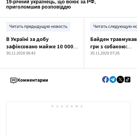
Читать предыдущую новость
Читать следующую н
В Україні за добу
Байден травмувавс
зафіксовано майже 10 000
гри з собакою:
нових випадків COVID-19
30.11.2020 06:43
діагностували дві
30.11.2020 07:26
в кістках
Комментарии