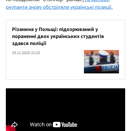
окупанти знову обстріляли українські позиції.
Різанина у Польщі: підозрюваний у
пораненні двох українських студентів
здався поліції
29.11.2020 22:25