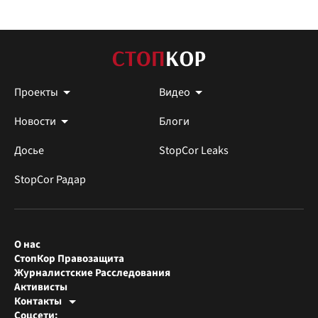
Проекты
Видео
Новости
Блоги
Досье
StopCor Leaks
StopCor Радар
О нас
СтопКор Правозащита
Журналистские Расследования
Активисты
Контакты
Редакция СтопКора
Соцсети:
[email protected]