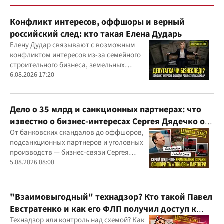
Конфликт интересов, оффшоры и верный
российский след: кто такая Елена Дударь
Елену Дудар связывают с возможным
конфликтом интересов из-за семейного
строительного бизнеса, земельных
скандалов, судебных дел
6.08.2026 17:20
Дело о 35 млрд и санкционных партнерах: что
известно о бизнес-интересах Сергея Дядечко от
"Родовид Банка" до "ФАРМАСЕЛ"
От банковских скандалов до оффшоров,
подсанкционных партнеров и уголовных
производств — бизнес-связи Сергея
Дядечко до сих пор простираются через
5.08.2026 08:00
Украину и несколько иностранных
юрисдикций
"Взаимовыгодный" технадзор? Кто такой Павел
Евстратенко и как его ФЛП получил доступ к
бюджетным миллионам?
Технадзор или контроль над схемой? Как