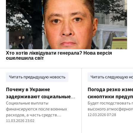
Читать предыдущую новость
Читать следующую н
Почему в Украине
Погода резко изм
задерживают социальные
синоптики преду
выплаты в 2026 году:
Социальные выплаты
украинцев об опа
Будет господствовать 
финансируются после военных
высокого атмосферног
объяснение
явлениях
расходов, а часть средств
12.03.2026 07:28
поступает от международных
11.03.2026 23:02
партнеров