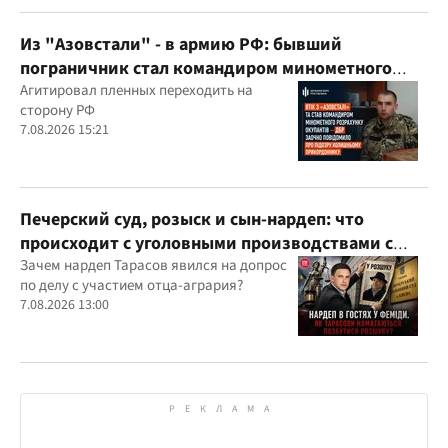
Из "Азовстали" - в армию РФ: бывший
пограничник стал командиром минометного
расчета оккупантов
Агитировал пленных переходить на
сторону РФ
7.08.2026 15:21
Печерский суд, розыск и сын-нардеп: что
происходит с уголовными производствами с
участием агробарона Тарасова?
Зачем нардеп Тарасов явился на допрос
по делу с участием отца-агрария?
7.08.2026 13:00