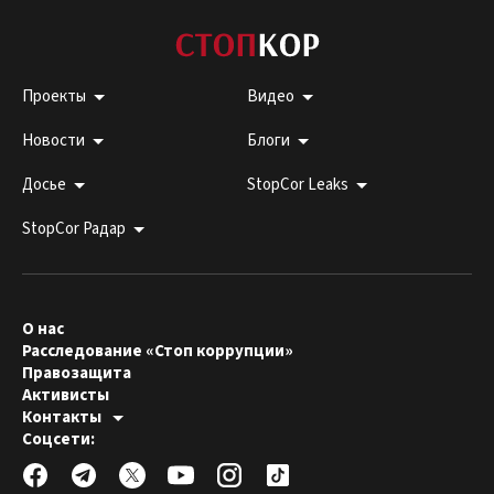
Проекты
Видео
Новости
Блоги
Досье
StopCor Leaks
StopCor Радар
О нас
Расследование «Стоп коррупции»
Правозащита
Активисты
Контакты
Горячая линия:
Соцсети:
044 303 99 33
Редакция СтопКора:
stopcor.org@gmail.com
Юристы:
law@stopcor.org