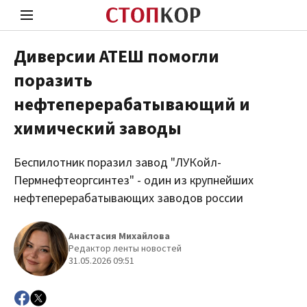
Диверсии АТЕШ помогли
поразить
Стоп Политической Коррупции
Чест
нефтеперерабатывающий и
химический заводы
Политика
Здор
Беспилотник поразил завод "ЛУКойл-
Пермнефтеоргсинтез" - один из крупнейших
нефтеперерабатывающих заводов россии
Анастасия Михайлова
Редактор ленты новостей
31.05.2026 09:51