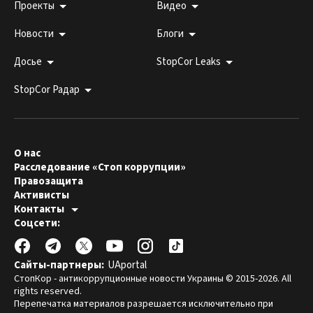
Проекты
Видео
Новости
Блоги
Досье
StopCor Leaks
StopCor Радар
О нас
Расследование «Стоп коррупции»
Правозащита
Активисты
Контакты
Горячая линия:
Соцсети:
044 303 99 33
Редакция СтопКора:
stopcor.org@gmail.com
Юристы:
law@stopcor.org
Правозащитники:
pravo@stopcor.org
Сайты-партнеры:
UAportal
Журналисты-расследователи:
media@stopcor.org
СтопКор - антикоррупционные новости Украины © 2015-2026. All
rights reserved.
Перепечатка материалов разрешается исключительно при