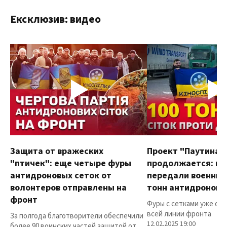
Ексклюзив: видео
Защита от вражеских
Проект "Паутина"
"птичек": еще четыре фуры
продолжается: в
антидроновых сеток от
передали военным
волонтеров отправлены на
тонн антидроновы
фронт
Фуры с сетками уже от
всей линии фронта
За полгода благотворители обеспечили
12.02.2025 19:00
более 90 воинских частей защитой от