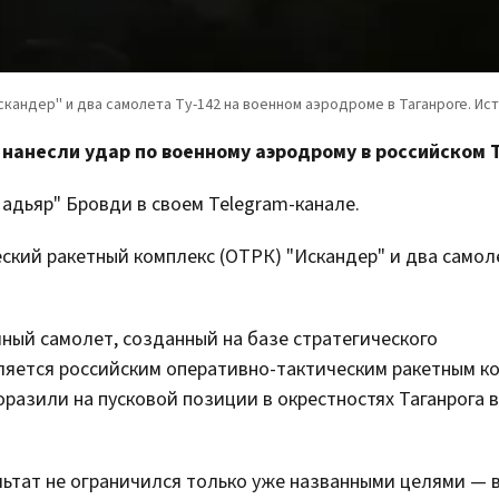
 нанесли удар по военному аэродрому в российском Т
дьяр" Бровди в своем Telegram-канале.
ский ракетный комплекс (ОТРК) "Искандер" и два самол
чный самолет, созданный на базе стратегического
ляется российским оперативно-тактическим ракетным к
оразили на пусковой позиции в окрестностях Таганрога в
льтат не ограничился только уже названными целями — 