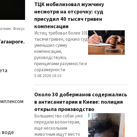
ТЦК мобилизовал мужчину
несмотря на отсрочку: суд
присудил 40 тысяч гривен
компенсации
Истец требовал более 101
тысячи гривен, однако суд
аганроге.
уменьшил сумму
компенсации,
руководствуясь
принципами разумности и
ета
соразмерности
5.08.2026 18:15
Около 30 доберманов содержались
омплексом
в антисанитарии в Киеве: полиция
открыла производство
Большинство собак уже
передали волонтерам,
еще нескольким
в воде
животным ищут место