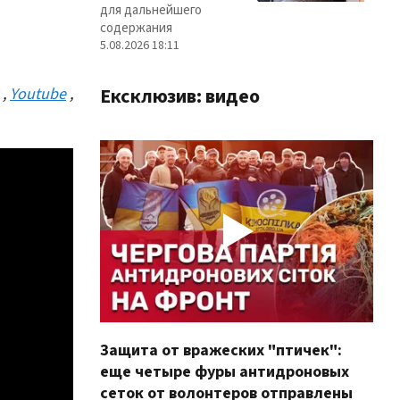
для дальнейшего
содержания
5.08.2026 18:11
Ексклюзив: видео
,
Youtube
,
Защита от вражеских "птичек":
Про
еще четыре фуры антидроновых
вол
сеток от волонтеров отправлены
100