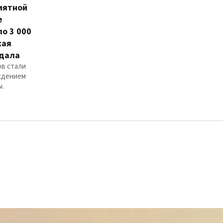
иятной
е
о 3 000
кая
адала
ов стали
ждением
ы.