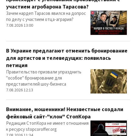
участием агробарона Тарасова?
Зачем нардеп Тарасов явился на допрос
по делу с участием отца-агрария?
7.08.2026 13:00
В Украине предлагают отменить бронирование
для артистов и телеведущих: появилась
петиция
Правительство призвали упразднить
"особое" бронирование для
представителей шоу-бизнеса
7.08.2026 12:13
Внимание, мошенники! Неизвестные создали
фейковый сайт-"клон" СтопКора
Редакция СтопКора не имеет отношения
к ресурсу stopcoroffer.org
7.08.2026 11:34