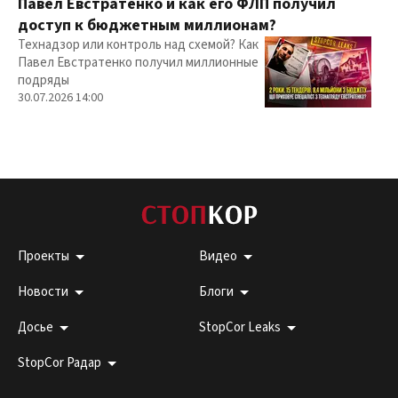
Павел Евстратенко и как его ФЛП получил
доступ к бюджетным миллионам?
Технадзор или контроль над схемой? Как
Павел Евстратенко получил миллионные
подряды
30.07.2026 14:00
Проекты
Видео
Новости
Блоги
Досье
StopCor Leaks
StopCor Радар