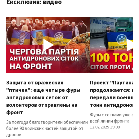
Ексклюзив: видео
Защита от вражеских
Проект "Паутина"
"птичек": еще четыре фуры
продолжается: в
антидроновых сеток от
передали военным
волонтеров отправлены на
тонн антидроновы
фронт
Фуры с сетками уже от
всей линии фронта
За полгода благотворители обеспечили
12.02.2025 19:00
более 90 воинских частей защитой от
дронов