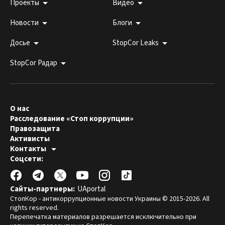
Проекты
Видео
Новости
Блоги
Досье
StopCor Leaks
StopCor Радар
О нас
Расследование «Стоп коррупции»
Правозащита
Активисты
Контакты
Горячая линия:
Соцсети:
044 303 99 33
Редакция СтопКора:
stopcor.org@gmail.com
Юристы:
law@stopcor.org
Правозащитники:
pravo@stopcor.org
Сайты-партнеры:
UAportal
Журналисты-расследователи:
media@stopcor.org
СтопКор - антикоррупционные новости Украины © 2015-2026. All
rights reserved.
Перепечатка материалов разрешается исключительно при