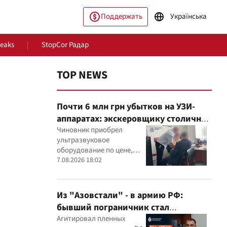
Поддержать
Українська
Leaks
StopCor Радар
TOP NEWS
Почти 6 млн грн убытков на УЗИ-
аппаратах: экскеровщику столичной
больницы объявили подозрение
Чиновник приобрел
ультразвуковое
оборудование по цене,
ество
Мир
которая, как установили
7.08.2026 18:02
эксперты, была
значительно выше
рыночной
Из "Азовстали" - в армию РФ:
бывший пограничник стал
командиром минометного расчета
Агитировал пленных