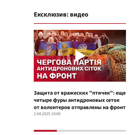
Ексклюзив: видео
Защита от вражеских "птичек": еще
Про
четыре фуры антидроновых сеток
вол
от волонтеров отправлены на фронт
100
2.04.2025 19:00
12.02