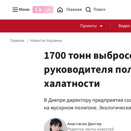
Меню
Главная
Проекты
Видео
Главная
Новости Украины
1700 тонн выбросо
руководителя по
Стоп Политической Коррупции
Честные закупки
халатности
Политика
Здоровье
В Днепре директору предприятия со
на мусорном полигоне. Экологически
Анастасия Дихтяр
Редактор ленты новостей