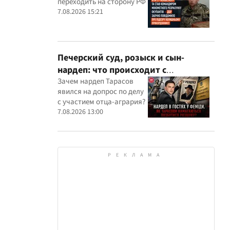
переходить на сторону РФ
оккупантов
7.08.2026 15:21
Печерский суд, розыск и сын-
нардеп: что происходит с
уголовными производствами с
Зачем нардеп Тарасов
явился на допрос по делу
участием агробарона Тарасова?
с участием отца-агрария?
7.08.2026 13:00