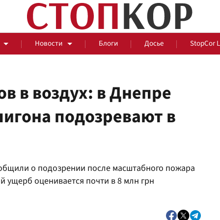
Новости
Блоги
Досье
StopCor 
в в воздух: в Днепре
лигона подозревают в
За оградой
События
Общ
общили о подозрении после масштабного пожара
й ущерб оценивается почти в 8 млн грн