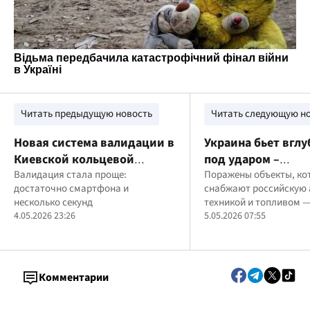
Читать предыдущую новость
Читать следующую н
Новая система валидации в
Украина бьет вглу
Киевской кольцевой
под ударом –
электричке: как теперь
Валидация стала проще:
стратегические
Поражены объекты, ко
достаточно смартфона и
снабжают российскую
пользоваться билетами
предприятия обо
несколько секунд
техникой и топливом —
нефтепереработк
4.05.2026 23:26
произошли в тысяче к
5.05.2026 07:55
границы Украины
Комментарии