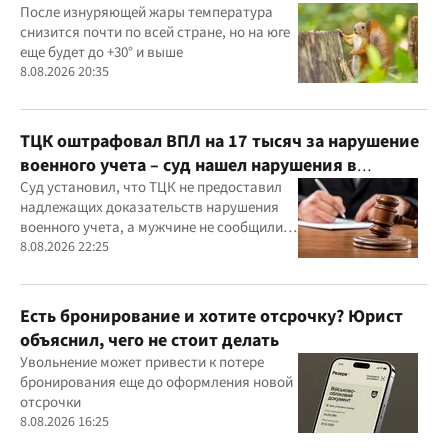
После изнуряющей жары температура
снизится почти по всей стране, но на юге
еще будет до +30° и выше
8.08.2026 20:35
ТЦК оштрафовал ВПЛ на 17 тысяч за нарушение
военного учета – суд нашел нарушения в
действиях ТЦК
Суд установил, что ТЦК не предоставил
надлежащих доказательств нарушения
военного учета, а мужчине не сообщили
должным образом о дате и месте
8.08.2026 22:25
рассмотрения дела
Есть бронирование и хотите отсрочку? Юрист
объяснил, чего не стоит делать
Увольнение может привести к потере
бронирования еще до оформления новой
отсрочки
8.08.2026 16:25