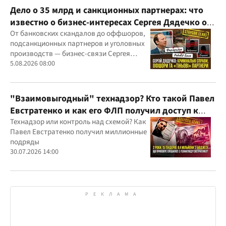
Дело о 35 млрд и санкционных партнерах: что
известно о бизнес-интересах Сергея Дядечко от
"Родовид Банка" до "ФАРМАСЕЛ"
От банковских скандалов до оффшоров,
подсанкционных партнеров и уголовных
производств — бизнес-связи Сергея
Дядечко до сих пор простираются через
5.08.2026 08:00
Украину и несколько иностранных
юрисдикций
"Взаимовыгодный" технадзор? Кто такой Павел
Евстратенко и как его ФЛП получил доступ к
бюджетным миллионам?
Технадзор или контроль над схемой? Как
Павел Евстратенко получил миллионные
подряды
30.07.2026 14:00