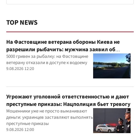
TOP NEWS
На Фастовщине ветерана обороны Киева не
разрешили рыбачить: мужчина заявил об
угрозах
5000 гривен за рыбалку: на Фастовщине
ветерану отказали в доступе к водоему
9.08.2026 12:20
Угрожают уголовной ответственностью и дают
преступные приказы: Нацполиция бьет тревогу
Мошенники уже не просто выманивают
деньги: украинцев заставляют выполнять
преступные приказы
9.08.2026 12:00