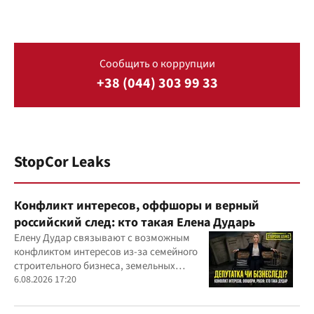
Сообщить о коррупции
+38 (044) 303 99 33
StopCor Leaks
Конфликт интересов, оффшоры и верный
российский след: кто такая Елена Дударь
Елену Дудар связывают с возможным
конфликтом интересов из-за семейного
строительного бизнеса, земельных
скандалов, судебных дел
6.08.2026 17:20