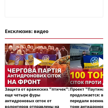
Ексклюзив: видео
Защита от вражеских "птичек":
Проект "Паутина"
еще четыре фуры
продолжается: во
антидроновых сеток от
передали военным
волонтеров отправлены на
тонн антидроновы