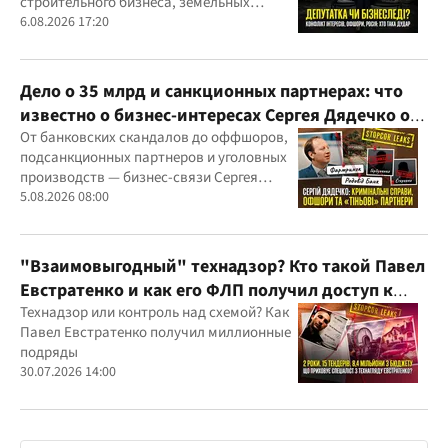
строительного бизнеса, земельных
скандалов, судебных дел
6.08.2026 17:20
Дело о 35 млрд и санкционных партнерах: что
известно о бизнес-интересах Сергея Дядечко от
"Родовид Банка" до "ФАРМАСЕЛ"
От банковских скандалов до оффшоров,
подсанкционных партнеров и уголовных
производств — бизнес-связи Сергея
Дядечко до сих пор простираются через
5.08.2026 08:00
Украину и несколько иностранных
юрисдикций
"Взаимовыгодный" технадзор? Кто такой Павел
Евстратенко и как его ФЛП получил доступ к
бюджетным миллионам?
Технадзор или контроль над схемой? Как
Павел Евстратенко получил миллионные
подряды
30.07.2026 14:00