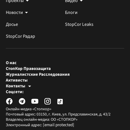
Проекты
Видео
Новости
Блоги
Досье
StopCor Leaks
StopCor Радар
О нас
СтопКор Правозащита
Журналистские Расследования
Активисты
Контакты
Редакция СтопКора
Соцсети:
[email protected]
Журналисты-расследователи
[email protected]
Онлайн-медиа «Стопкор»
Почтовый адрес: 03150, г. Киев, ул. Предславинская, д. 43/2
Владелец онлайн-медиа: ОО «СТОПКОР»
[email protected]
Электронный адрес: