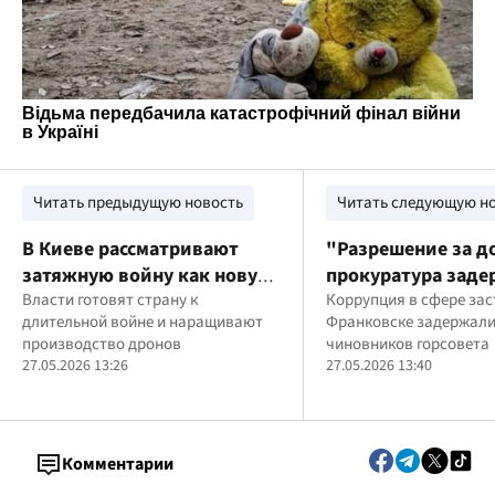
Читать предыдущую новость
Читать следующую н
В Киеве рассматривают
"Разрешение за д
затяжную войну как новую
прокуратура заде
реальность
Власти готовят страну к
главного архитек
Коррупция в сфере зас
длительной войне и наращивают
Франковске задержал
Франковска и дву
производство дронов
чиновников горсовета
должностных лиц 
27.05.2026 13:26
27.05.2026 13:40
в $26 тысяч
Комментарии