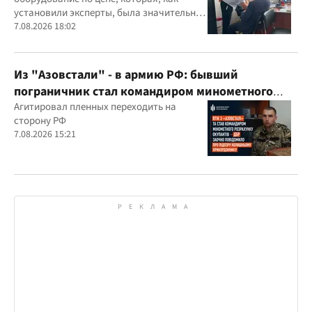
установили эксперты, была значительно
выше рыночной
7.08.2026 18:02
Из "Азовстали" - в армию РФ: бывший
пограничник стал командиром минометного
расчета оккупантов
Агитировал пленных переходить на
сторону РФ
7.08.2026 15:21