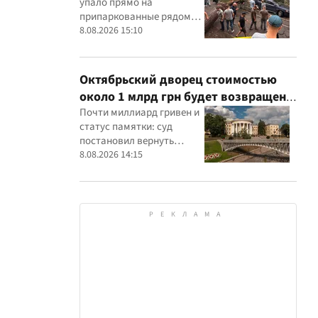
упало прямо на
припаркованные рядом
машины
8.08.2026 15:10
Октябрьский дворец стоимостью
около 1 млрд грн будет возвращен
государству: суд удовлетворил иск
Почти миллиард гривен и
статус памятки: суд
прокуратуры
постановил вернуть
государству Жовтневый
8.08.2026 14:15
дворец