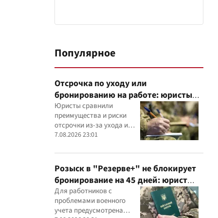
Популярное
Отсрочка по уходу или
бронированию на работе: юристы
объяснили, что надежнее
Юристы сравнили
преимущества и риски
отсрочки из-за ухода и
бронирования работника
7.08.2026 23:01
критически важным
предприятием
Розыск в "Резерве+" не блокирует
бронирование на 45 дней: юрист
объяснил важный нюанс
Для работников с
проблемами военного
учета предусмотрена