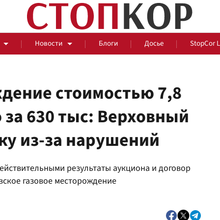
Новости
Блоги
Досье
StopCor 
дение стоимостью 7,8
 за 630 тыс: Верховный
За оградой
ку из-за нарушений
События
Общ
ействительными результаты аукциона и договор
вское газовое месторождение