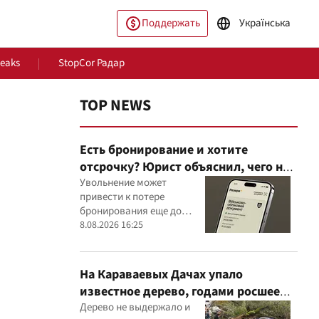
Поддержать
Українська
Leaks
StopCor Радар
TOP NEWS
Есть бронирование и хотите
отсрочку? Юрист объяснил, чего не
стоит делать
Увольнение может
привести к потере
бронирования еще до
ество
Мир
оформления новой
8.08.2026 16:25
отсрочки
На Караваевых Дачах упало
известное дерево, годами росшее
сквозь МАФ
Дерево не выдержало и