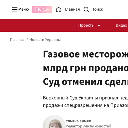
Меню
Главная
Проекты
Видео
Главная
Новости Украины
Газовое месторож
млрд грн продано
Стоп Политической Коррупции
Честные закупки
Суд отменил сдел
Политика
Здоровье
Верховный Суд Украины признал нед
продажи спецразрешения на Приазо
Ульяна Химяк
Редактор ленты новостей