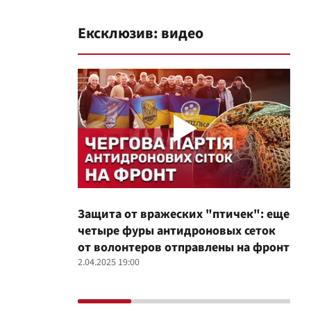
Ексклюзив: видео
Защита от вражеских "птичек": еще
Про
четыре фуры антидроновых сеток
вол
от волонтеров отправлены на фронт
100
2.04.2025 19:00
12.02