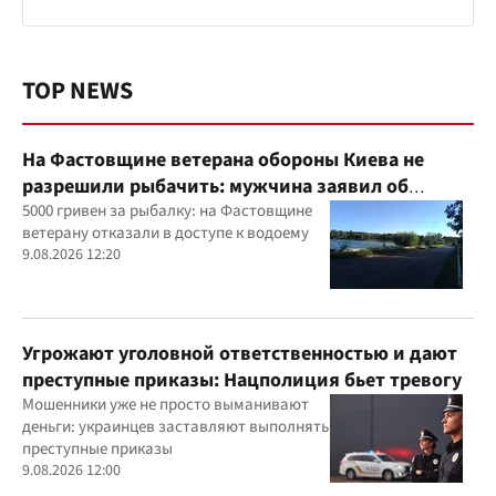
TOP NEWS
На Фастовщине ветерана обороны Киева не
разрешили рыбачить: мужчина заявил об
угрозах
5000 гривен за рыбалку: на Фастовщине
ветерану отказали в доступе к водоему
9.08.2026 12:20
Угрожают уголовной ответственностью и дают
преступные приказы: Нацполиция бьет тревогу
Мошенники уже не просто выманивают
деньги: украинцев заставляют выполнять
преступные приказы
9.08.2026 12:00