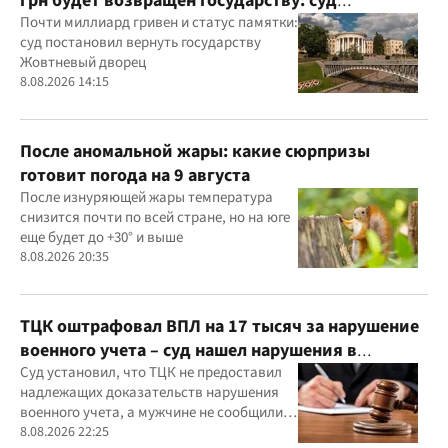
грн будет возвращен государству: суд
удовлетворил иск прокуратуры
Почти миллиард гривен и статус памятки:
суд постановил вернуть государству
Жовтневый дворец
8.08.2026 14:15
После аномальной жары: какие сюрпризы
готовит погода на 9 августа
После изнуряющей жары температура
снизится почти по всей стране, но на юге
еще будет до +30° и выше
8.08.2026 20:35
ТЦК оштрафовал ВПЛ на 17 тысяч за нарушение
военного учета – суд нашел нарушения в
действиях ТЦК
Суд установил, что ТЦК не предоставил
надлежащих доказательств нарушения
военного учета, а мужчине не сообщили
должным образом о дате и месте
8.08.2026 22:25