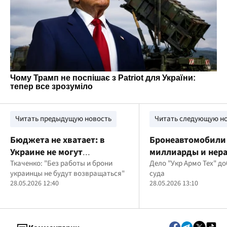
Читать предыдущую новость
Читать следующую н
Бюджета не хватает: в
Бронеавтомобили
Украине не могут
миллиарды и нер
полностью обеспечить всех
Ткаченко: "Без работы и брони
РЭБ: суд наложил 
Дело "Укр Армо Тех" д
украинцы не будут возвращаться"
суда
детей ВПЛ
счета "Укр Армо Те
28.05.2026 12:40
28.05.2026 13:10
орбиты Ефимова