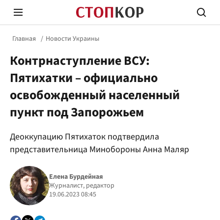
Главная
Новости Украины
Контрнаступление ВСУ:
Пятихатки – официально
освобожденный населенный
пункт под Запорожьем
Стоп Политической Коррупции
Честн
Деоккупацию Пятихаток подтвердила
представительница Минобороны Анна Маляр
Политика
Здор
Елена Бурдейная
Журналист, редактор
19.06.2023 08:45