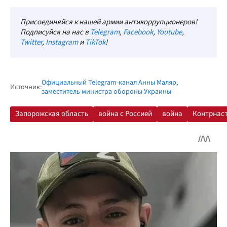
Присоединяйся к нашей армии антикоррупционеров!
Подписуйся на нас в
Telegram
,
Facebook
,
Youtube
,
Twitter
,
Instagram
и
TikTok
!
Официальный Telegram-канал Анны Маляр,
Источник:
заместитель министра обороны Украины
Запорожская область
война с Россией
война
Контрнас