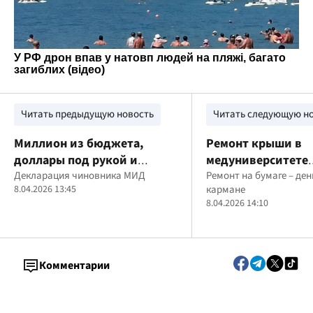
Читать предыдущую новость
Читать следующую н
Миллион из бюджета,
Ремонт крыши в
доллары под рукой и
медуниверситете
крипта: что в декларации
Декларация чиновника МИД
Богомольца: подр
Ремонт на бумаге – ден
8.04.2026 13:45
кармане
должностного лица МИД
будут судить за 
8.04.2026 14:10
2,2 млн грн
Комментарии