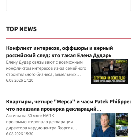
TOP NEWS
Конфликт интересов, оффшоры и верный
российский след: кто такая Елена Дударь
Елену Дудар связывают с возможным
конфликтом интересов из-за семейного
строительного бизнеса, земельных
скандалов, судебных дел
6.08.2026 17:20
Квартиры, четыре "Мерса" и часы Patek Philippe:
что показала проверка деклараций
руководителя детского кардиоцентра
Активы на 30 млн: НАПК
прокомментировало декларации
Маньковского и что говорит НАПК?
директора кардиоцентра Георгия
Маньковского
6.08.2026 15:30