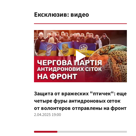
Ексклюзив: видео
Защита от вражеских "птичек": еще
Про
четыре фуры антидроновых сеток
вол
от волонтеров отправлены на фронт
100
2.04.2025 19:00
12.02