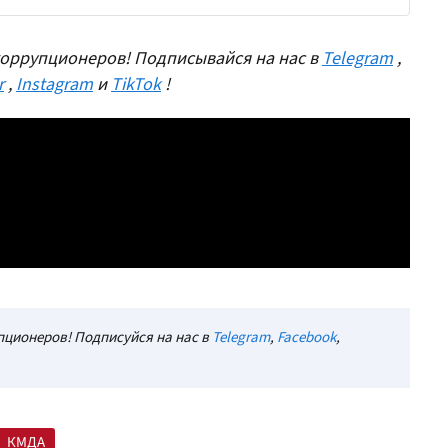
оррупционеров! Подписывайся на нас в
Telegram
,
r
,
Instagram
и
TikTok
!
ционеров! Подписуйся на нас в
Telegram
,
Facebook
,
КМДА