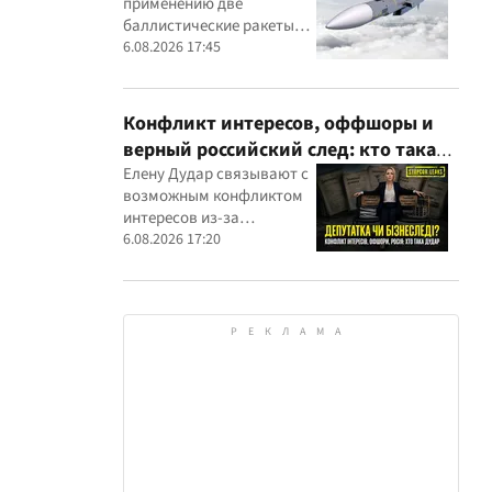
применению две
вражеским целям
баллистические ракеты
собственного
6.08.2026 17:45
производства
Конфликт интересов, оффшоры и
верный российский след: кто такая
Елена Дударь
Елену Дудар связывают с
возможным конфликтом
интересов из-за
семейного строительного
6.08.2026 17:20
бизнеса, земельных
скандалов, судебных дел