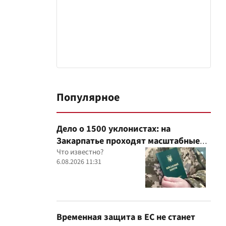
Популярное
Дело о 1500 уклонистах: на
Закарпатье проходят масштабные
обыски в ТЦК, – Глагола
Что известно?
6.08.2026 11:31
Временная защита в ЕС не станет