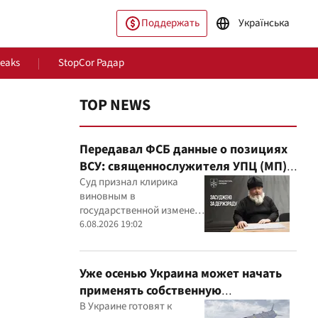
Поддержать
Українська
Leaks
StopCor Радар
TOP NEWS
Передавал ФСБ данные о позициях
ВСУ: священнослужителя УПЦ (МП)
приговорили к 15 годам
Суд признал клирика
виновным в
государственной измене и
ество
Мир
постановил конфисковать
6.08.2026 19:02
его имущество
Уже осенью Украина может начать
применять собственную
баллистическую ракету FP-7 по
В Украине готовят к