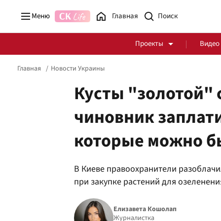
Меню
Главная
Проекты
Видео
Главная
Новости Украины
Кусты "золотой" 
чиновник заплати
Стоп Политической Коррупции
Честные закупки
которые можно б
Политика
Здоровье
В Киеве правоохранители разоблачи
при закупке растений для озеленени
Елизавета Кошолап
Журналистка