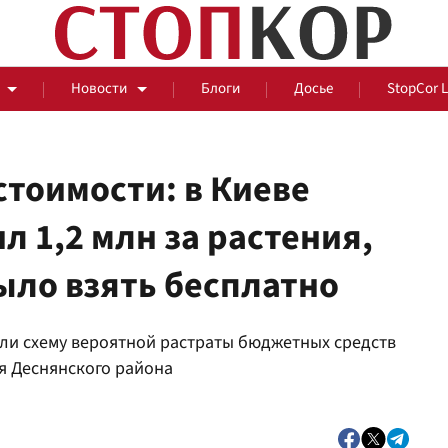
Новости
Блоги
Досье
StopCor 
стоимости: в Киеве
л 1,2 млн за растения,
За оградой
ыло взять бесплатно
События
Общ
ли схему вероятной растраты бюджетных средств
я Деснянского района