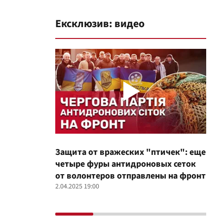
Ексклюзив: видео
Защита от вражеских "птичек": еще
Про
четыре фуры антидроновых сеток
вол
от волонтеров отправлены на фронт
100
2.04.2025 19:00
12.02