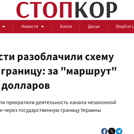
Новости
Блоги
Досье
StopCor 
сти разоблачили схему
 границу: за "маршрут"
За оградой
 долларов
События
Общ
ли прекратили деятельность канала незаконной
 через государственную границу Украины