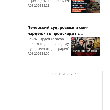
переходить на сторону РФ
оккупантов
7.08.2026 15:21
Печерский суд, розыск и сын-
нардеп: что происходит с
уголовными производствами с
Зачем нардеп Тарасов
явился на допрос по делу
участием агробарона Тарасова?
с участием отца-агрария?
7.08.2026 13:00