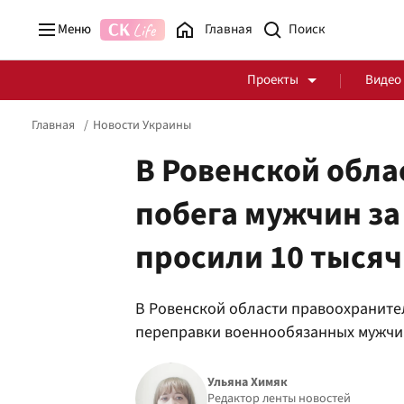
Меню
Главная
Проекты
Видео
Главная
Новости Украины
В Ровенской обла
побега мужчин за
Стоп Политической Коррупции
Честные закупки
просили 10 тысяч
Политика
Здоровье
В Ровенской области правоохраните
переправки военнообязанных мужчин
Ульяна Химяк
Редактор ленты новостей