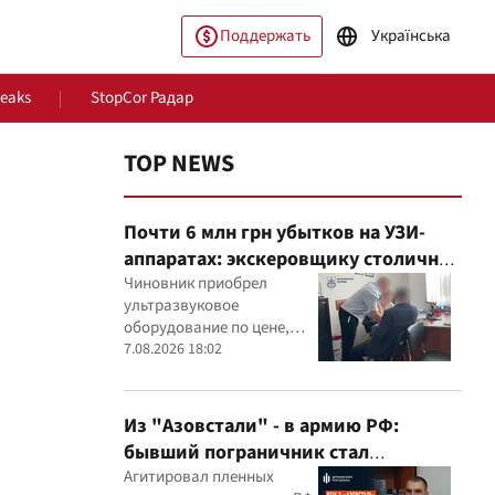
Поддержать
Українська
Leaks
StopCor Радар
TOP NEWS
Почти 6 млн грн убытков на УЗИ-
аппаратах: экскеровщику столичной
больницы объявили подозрение
Чиновник приобрел
ультразвуковое
оборудование по цене,
ество
Мир
которая, как установили
7.08.2026 18:02
эксперты, была
значительно выше
рыночной
Из "Азовстали" - в армию РФ:
бывший пограничник стал
командиром минометного расчета
Агитировал пленных