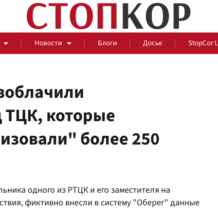
Новости
Блоги
Досье
StopCor 
азоблачили
 ТЦК, которые
За оградой
изовали" более 250
События
Общ
ника одного из РТЦК и его заместителя на
дствия, фиктивно внесли в систему "Оберег" данные