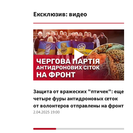
Ексклюзив: видео
Защита от вражеских "птичек": еще
Про
четыре фуры антидроновых сеток
вол
от волонтеров отправлены на фронт
100
2.04.2025 19:00
12.02