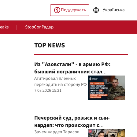
Поддержать
Українська
Leaks
StopCor Радар
TOP NEWS
Из "Азовстали" - в армию РФ:
бывший пограничник стал
командиром минометного расчета
Агитировал пленных
переходить на сторону РФ
оккупантов
7.08.2026 15:21
ество
Мир
Печерский суд, розыск и сын-
нардеп: что происходит с
уголовными производствами с
Зачем нардеп Тарасов