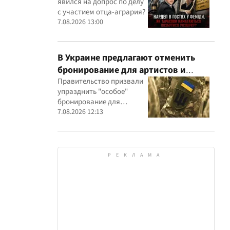
явился на допрос по делу
участием агробарона Тарасова?
с участием отца-агрария?
7.08.2026 13:00
В Украине предлагают отменить
бронирование для артистов и
телеведущих: появилась петиция
Правительство призвали
упразднить "особое"
бронирование для
представителей шоу-
7.08.2026 12:13
бизнеса