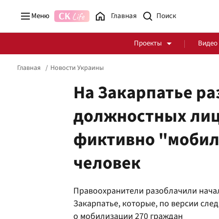
Меню
Главная
Проекты
Видео
Главная
Новости Украины
На Закарпатье р
должностных лиц
Стоп Политической Коррупции
Честные закупки
фиктивно "мобил
Политика
Здоровье
человек
Правоохранители разоблачили началь
Закарпатье, которые, по версии сле
о мобилизации 270 граждан