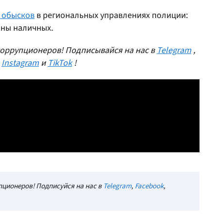
 обысков
в региональных управлениях полиции:
оны наличных.
оррупционеров! Подписывайся на нас в
Telegram
,
,
Instagram
и
TikTok
!
ционеров! Подписуйся на нас в
Telegram
,
Facebook
,