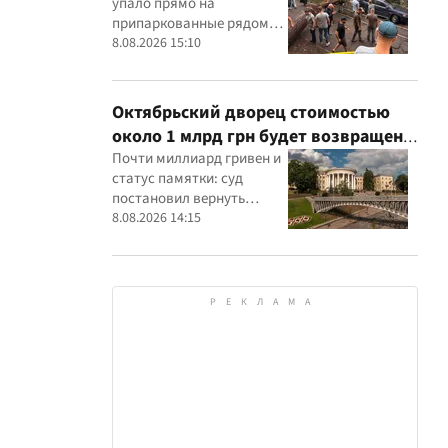
упало прямо на
припаркованные рядом
машины
8.08.2026 15:10
Октябрьский дворец стоимостью
около 1 млрд грн будет возвращен
государству: суд удовлетворил иск
Почти миллиард гривен и
статус памятки: суд
прокуратуры
постановил вернуть
государству Жовтневый
8.08.2026 14:15
дворец