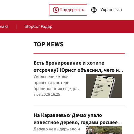
Поддержать
Українська
Leaks
StopCor Радар
TOP NEWS
Есть бронирование и хотите
отсрочку? Юрист объяснил, чего не
стоит делать
Увольнение может
привести к потере
бронирования еще до
ество
Мир
оформления новой
8.08.2026 16:25
отсрочки
На Караваевых Дачах упало
известное дерево, годами росшее
сквозь МАФ
Дерево не выдержало и