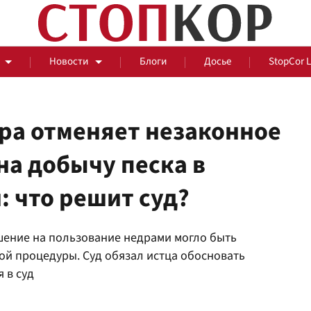
Новости
Блоги
Досье
StopCor 
ра отменяет незаконное
а добычу песка в
За оградой
: что решит суд?
События
Общ
шение на пользование недрами могло быть
ой процедуры. Суд обязал истца обосновать
 в суд