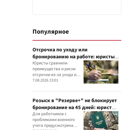
Популярное
Отсрочка по уходу или
бронированию на работе: юристы
объяснили, что надежнее
Юристы сравнили
преимущества и риски
отсрочки из-за ухода и
бронирования работника
7.08.2026 23:01
критически важным
предприятием
Розыск в "Резерве+" не блокирует
бронирование на 45 дней: юрист
объяснил важный нюанс
Для работников с
проблемами военного
учета предусмотрена