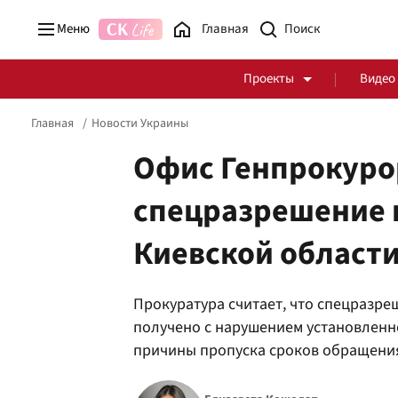
Меню
Главная
Проекты
Видео
Главная
Новости Украины
Офис Генпрокуро
спецразрешение н
Стоп Политической Коррупции
Честные закупки
Киевской области
Политика
Здоровье
Прокуратура считает, что спецразре
получено с нарушением установленн
причины пропуска сроков обращения