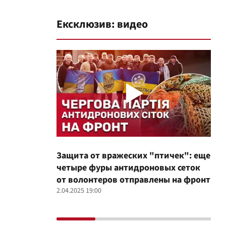
Ексклюзив: видео
Защита от вражеских "птичек": еще
Про
четыре фуры антидроновых сеток
вол
от волонтеров отправлены на фронт
100
2.04.2025 19:00
12.02