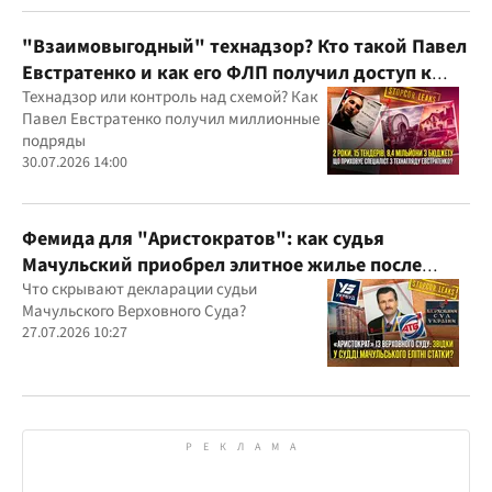
юрисдикций
"Взаимовыгодный" технадзор? Кто такой Павел
Евстратенко и как его ФЛП получил доступ к
бюджетным миллионам?
Технадзор или контроль над схемой? Как
Павел Евстратенко получил миллионные
подряды
30.07.2026 14:00
Фемида для "Аристократов": как судья
Мачульский приобрел элитное жилье после
вердикта в пользу застройщика?
Что скрывают декларации судьи
Мачульского Верховного Суда?
27.07.2026 10:27