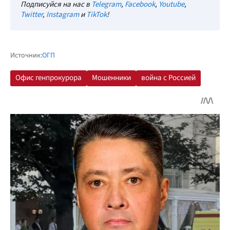
Подписуйся на нас в
Telegram
,
Facebook
,
Youtube
,
Twitter
,
Instagram
и
TikTok
!
Источник:
ОГП
Офис генпрокурора
Мошенники
война с Россией