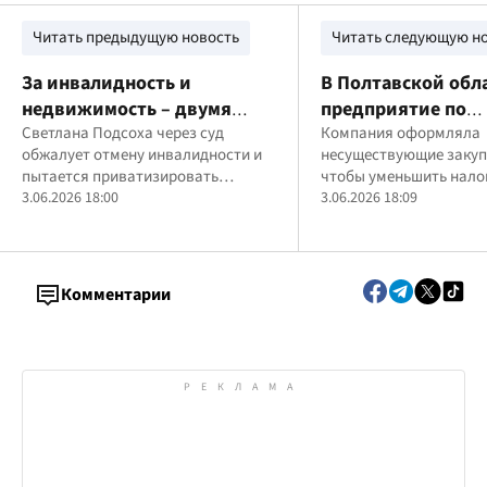
Читать предыдущую новость
Читать следующую н
За инвалидность и
В Полтавской обл
недвижимость – двумя
предприятие по
руками: налоговица
Светлана Подсоха через суд
производству уд
Компания оформляла
обжалует отмену инвалидности и
несуществующие закуп
Светлана Подсоха
подозревают в ук
пытается приватизировать
чтобы уменьшить нало
инициировала два
от уплаты 11,5 мл
служебное жилье
3.06.2026 18:00
3.06.2026 18:09
административных дела
налогов
Комментарии