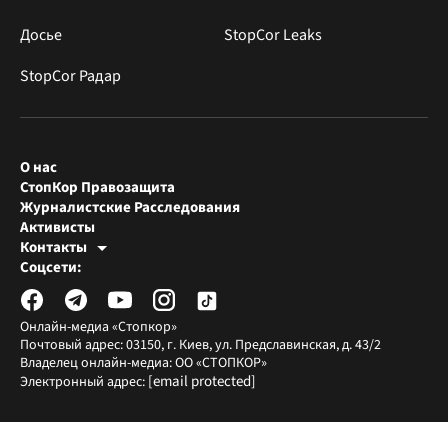
Досье
StopCor Leaks
StopCor Радар
О нас
СтопКор Правозащита
Журналистские Расследования
Активисты
Контакты
Редакция СтопКора
Соцсети:
[email protected]
Журналисты-расследователи
[email protected]
Онлайн-медиа «Стопкор»
Почтовый адрес: 03150, г. Киев, ул. Предславинская, д. 43/2
Владелец онлайн-медиа: ОО «СТОПКОР»
[email protected]
Электронный адрес: