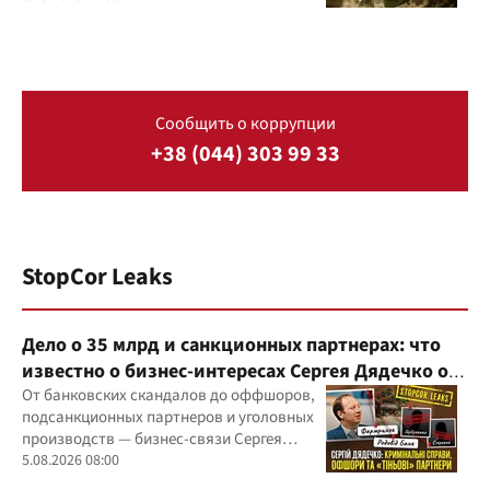
Сообщить о коррупции
+38 (044) 303 99 33
StopCor Leaks
Дело о 35 млрд и санкционных партнерах: что
известно о бизнес-интересах Сергея Дядечко от
"Родовид Банка" до "ФАРМАСЕЛ"
От банковских скандалов до оффшоров,
подсанкционных партнеров и уголовных
производств — бизнес-связи Сергея
Дядечко до сих пор простираются через
5.08.2026 08:00
Украину и несколько иностранных