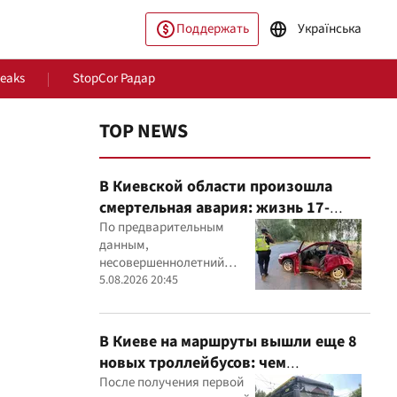
Поддержать
Українська
Leaks
StopCor Радар
TOP NEWS
В Киевской области произошла
смертельная авария: жизнь 17-
летнего водителя спасти не удалось
По предварительным
данным,
несовершеннолетний
ество
Мир
водитель Mitsubishi не
5.08.2026 20:45
справился с управлением,
после чего автомобиль
врезался в дерево
В Киеве на маршруты вышли еще 8
новых троллейбусов: чем
оборудовали транспорт
После получения первой