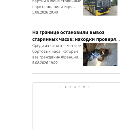
партии в июне столичный
парк пополнили еще
восемью современными
5.08.2026 20:40
машинами
На границе остановили вывоз
старинных часов: находки проверят
эксперты
Среди изъятого — четыре
бортовых часа, которые
вез гражданин Франции, и
настенные часы начала ХХ
5.08.2026 19:22
века, найденные в
автомобиле украинца