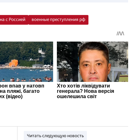
на с Россией
военные преступления рф
Читать следующую новость