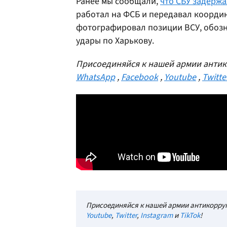
Ранее мы сообщали,
что СБУ задерж
работал на ФСБ и передавал коорди
фотографировал позиции ВСУ, обозна
удары по Харькову.
Присоединяйся к нашей армии антик
WhatsApp
,
Facebook
,
Youtube
,
Twitte
Присоединяйся к нашей армии антикорруп
Youtube
,
Twitter
,
Instagram
и
TikTok
!