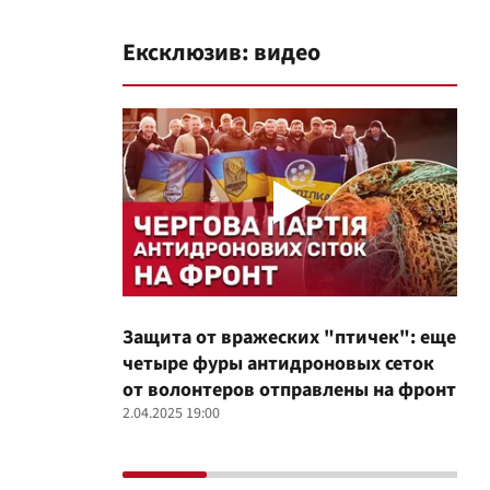
Ексклюзив: видео
Защита от вражеских "птичек": еще
Про
четыре фуры антидроновых сеток
вол
от волонтеров отправлены на фронт
100
2.04.2025 19:00
12.02