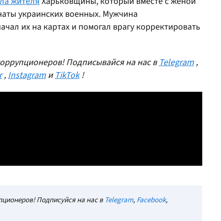
ала жителя
Харьковщины, который вместе с женой
наты украинских военных. Мужчина
чал их на картах и помогал врагу корректировать
оррупционеров! Подписывайся на нас в
Telegram
,
r
,
Instagram
и
TikTok
!
ционеров! Подписуйся на нас в
Telegram
,
Facebook
,