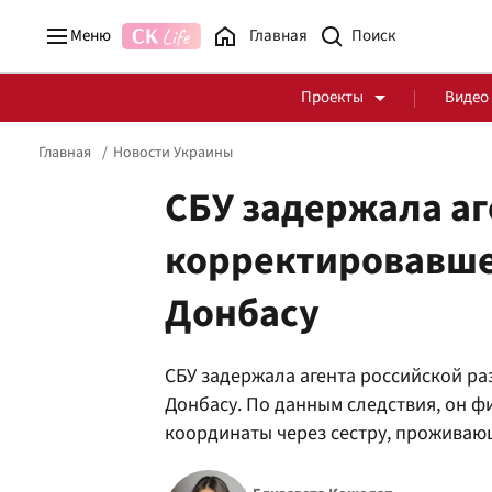
Меню
Главная
Проекты
Видео
Главная
Новости Украины
СБУ задержала аг
корректировавше
Стоп Политической Коррупции
Честные закупки
Донбасу
Политика
Здоровье
СБУ задержала агента российской ра
Донбасу. По данным следствия, он ф
координаты через сестру, проживаю